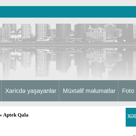
Xaricdə yaşayanlar
Müxtəlif məlumatlar
Foto
» Aptek Qala
XƏ