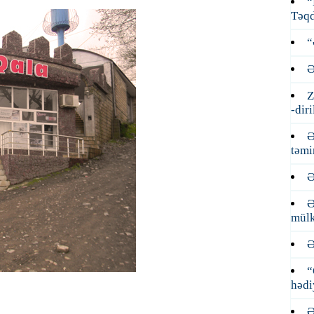
“
Təqd
“
Ə
Z
-dir
Ə
təmi
Ə
Ə
mülk
Ə
“
hədi
Ə