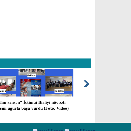
im sənsən” İctimai Birliyi növbəti
Masallı rayon prokuror
əsini uğurla başa vurdu (Foto, Video)
vermiş cinayətlə bağlı 