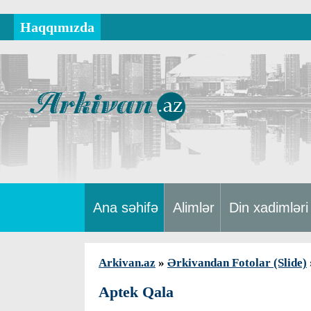
Haqqımızda
Ana səhifə
Alimlər
Din xadimləri
Arkivan.az
»
Ərkivandan Fotolar (Slide)
Aptek Qala