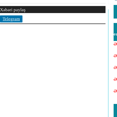
Xəbəri paylaş
Telegram
e
Ə
Ə
Ə
Ə
Ə