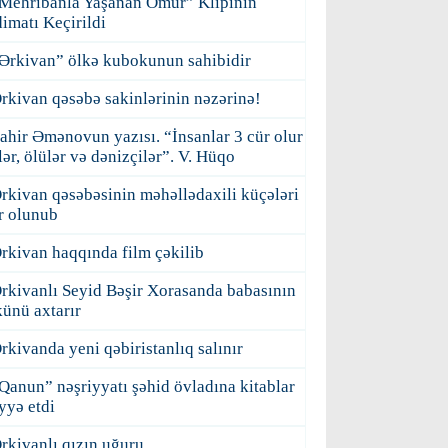
Mehribanla Yaşanan Ömür” Klipinin
imatı Keçirildi
Ərkivan” ölkə kubokunun sahibidir
rkivan qəsəbə sakinlərinin nəzərinə!
ahir Əmənovun yazısı. “İnsanlar 3 cür olur
ilər, ölülər və dənizçilər”. V. Hüqo
rkivan qəsəbəsinin məhəllədaxili küçələri
r olunub
rkivan haqqında film çəkilib
rkivanlı Seyid Bəşir Xorasanda babasının
ünü axtarır
rkivanda yeni qəbiristanlıq salınır
Qanun” nəşriyyatı şəhid övladına kitablar
yyə etdi
rkivanlı qızın uğuru