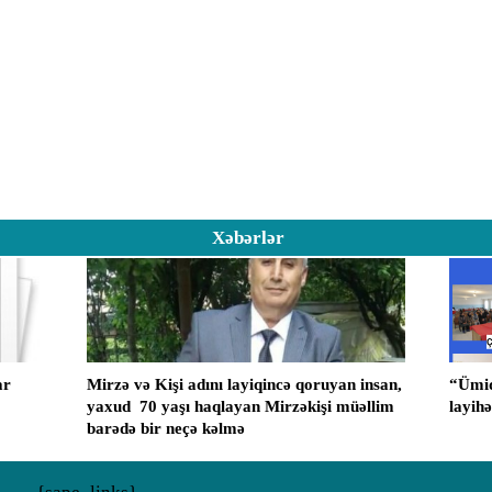
Xəbərlər
ar
Mirzə və Kişi adını layiqincə qoruyan insan,
“Ümid
yaxud ​ 70 yaşı haqlayan Mirzəkişi müəllim
layih
barədə bir neçə kəlmə