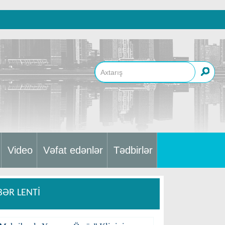
Video
Vəfat edənlər
Tədbirlər
BƏR LENTİ