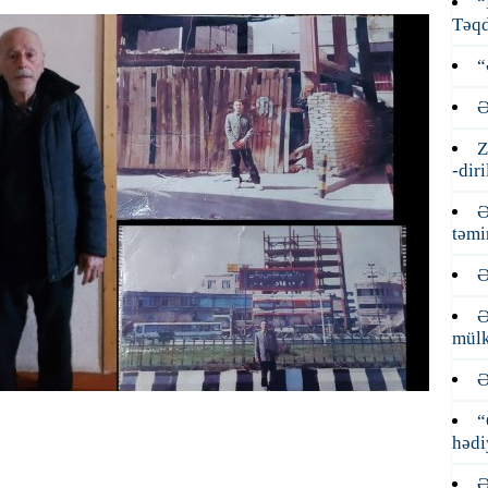
“
Təqd
“
Ə
Z
-dir
Ə
təmi
Ə
Ə
mülk
Ə
“
hədi
Ə