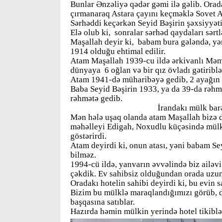
Bunlar Ənzəliyə qədər gəmi ilə gəlib. Orada
çırmanaraq Astara çayını keçməklə Sovet As
Sərhəddi keçərkən Seyid Bəşirin şəxsiyyətin
Elə olub ki, sonralar sərhəd qaydaları sərt
Maşallah deyir ki, babam bura gələndə, yən
1914 olduğu ehtimal edilir.
Atam Maşallah 1939-cu ildə ərkivanlı Mə
dünyaya 6 oğlan və bir qız övladı gətiriblə
Atam 1941-də müharibəyə gedib, 2 ayağın i
Baba Seyid Bəşirin 1933, ya da 39-da rəhmət
rəhmətə gedib.
İrandakı mülk barə
Mən hələ uşaq olanda atam Maşallah bizə de
məhəlleyi Edigah, Noxudlu küçəsində mülk
göstərirdi.
Atam deyirdi ki, onun atası, yəni babam Sey
bilməz.
1994-cü ildə, yanvarın əvvəlində biz ailə
çəkdik. Ev sahibsiz olduğundan orada uzu
Oradakı hotelin sahibi deyirdi ki, bu evin 
Bizim bu mülklə maraqlandığımızı görüb, d
başqasına satıblar.
Hazırda həmin mülkin yerində hotel tikiblə