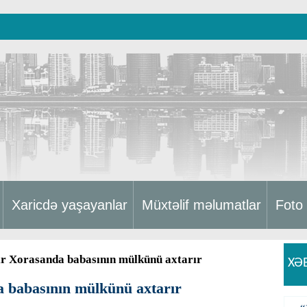
Xaricdə yaşayanlar
Müxtəlif məlumatlar
Foto
ir Xorasanda babasının mülkünü axtarır
XƏ
a babasının mülkünü axtarır