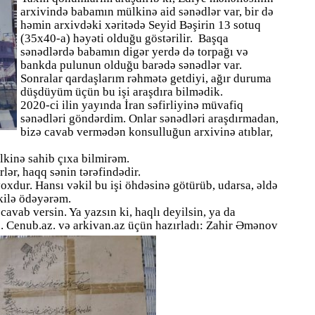
arxivində babamın mülkinə aid sənədlər var, bir də
həmin arxivdəki xəritədə Seyid Bəşirin 13 sotuq
(35x40-a) həyəti olduğu göstərilir. Başqa
sənədlərdə babamın digər yerdə də torpağı və
bankda pulunun olduğu barədə sənədlər var.
Sonralar qardaşlarım rəhmətə getdiyi, ağır duruma
düşdüyüm üçün bu işi araşdıra bilmədik.
2020-ci ilin yayında İran səfirliyinə müvafiq
sənədləri göndərdim. Onlar sənədləri araşdırmadan,
bizə cavab vermədən konsulluğun arxivinə atıblar,
kinə sahib çıxa bilmirəm.
lər, haqq sənin tərəfindədir.
xdur. Hansı vəkil bu işi öhdəsinə götürüb, udarsa, əldə
kilə ödəyərəm.
 cavab versin. Ya yazsın ki, haqlı deyilsin, ya da
 Cenub.az. və arkivan.az üçün hazırladı: Zahir Əmənov