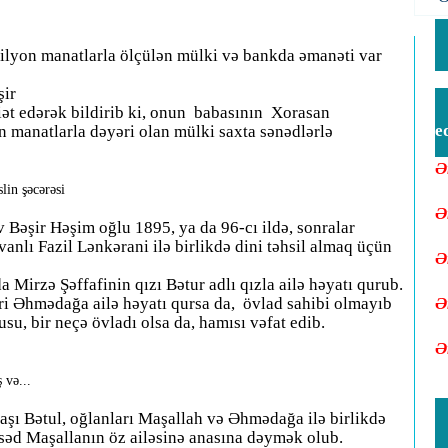
yon manatlarla ölçülən mülki və bankda əmanəti var
şir
ət edərək bildirib ki, onun babasının Xorasan
e
 manatlarla dəyəri olan mülki saxta sənədlərlə
Ə
lin şəcərəsi
Ə
 Bəşir Həşim oğlu 1895, ya da 96-cı ildə, sonralar
vanlı Fazil Lənkərani ilə birlikdə dini təhsil almaq üçün
Ə
Mirzə Şəffafinin qızı Bətur adlı qızla ailə həyatı qurub.
ri Əhmədağa ailə həyatı qursa da, övlad sahibi olmayıb
Ə
u, bir neçə övladı olsa da, hamısı vəfat edib.
Ə
 və...
aşı Bətul, oğlanları Maşallah və Əhmədağa ilə birlikdə
qsəd Maşallanın öz ailəsinə anasına dəymək olub.