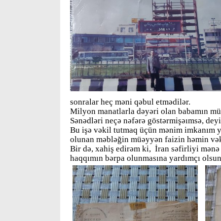
sonralar heç məni qəbul etmədilər.
Milyon manatlarla dəyəri olan babamın mül
Sənədləri neçə nəfərə göstərmişəımsə, deyir
Bu işə vəkil tutmaq üçün mənim imkanım yo
olunan məbləğin müəyyən faizin həmin və
Bir də, xahiş edirəm ki, İran səfirliyi mənə
haqqımın bərpa olunmasına yardımçı olsun.