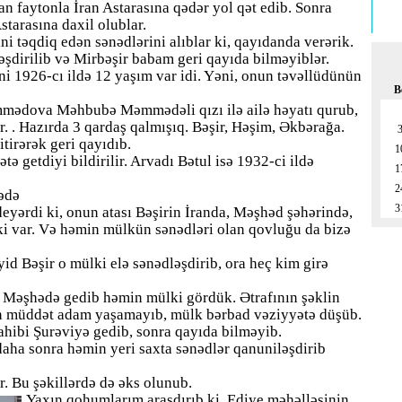
n faytonla İran Astarasına qədər yol qət edib. Sonra
tarasına daxil olublar.
i təqdiq edən sənədlərini alıblar ki, qayıdanda verərik.
ləşdirilib və Mirbəşir babam geri qayıda bilməyiblər.
i 1926-cı ildə 12 yaşım var idi. Yəni, onun təvəllüdünün
B
mmədova Məhbubə Məmmədəli qızı ilə ailə həyatı qurub,
r. . Hazırda 3 qardaş qalmışıq. Bəşir, Həşim, Əkbərağa.
tirərək geri qayıdıb.
1
ə getdiyi bildirilir. Arvadı Bətul isə 1932-ci ildə
1
2
də
3
yərdi ki, onun atası Bəşirin İranda, Məşhəd şəhərində,
i var. Və həmin mülkün sənədləri olan qovluğu da bizə
id Bəşir o mülki elə sənədləşdirib, ora heç kim girə
vi Məşhədə gedib həmin mülki gördük. Ətrafının şəklin
n müddət adam yaşamayıb, mülk bərbad vəziyyətə düşüb.
sahibi Şurəviyə gedib, sonra qayıda bilməyib.
aha sonra həmin yeri saxta sənədlər qanuniləşdirib
r. Bu şəkillərdə də əks olunub.
Yaxın qohumlarım araşdırıb ki, Ediye məhəlləsinin