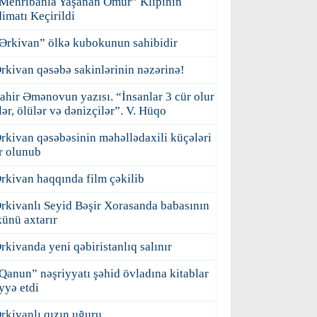
Mehribanla Yaşanan Ömür” Klipinin
imatı Keçirildi
Ərkivan” ölkə kubokunun sahibidir
rkivan qəsəbə sakinlərinin nəzərinə!
ahir Əmənovun yazısı. “İnsanlar 3 cür olur
ilər, ölülər və dənizçilər”. V. Hüqo
rkivan qəsəbəsinin məhəllədaxili küçələri
r olunub
rkivan haqqında film çəkilib
rkivanlı Seyid Bəşir Xorasanda babasının
ünü axtarır
rkivanda yeni qəbiristanlıq salınır
Qanun” nəşriyyatı şəhid övladına kitablar
yyə etdi
rkivanlı qızın uğuru