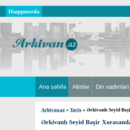
Haqqımızda
Ana səhifə
Alimlər
Din xadimləri
Arkivan.az
»
Tarix
» Ərkivanlı Seyid Bəş
Ərkivanlı Seyid Bəşir Xorasand