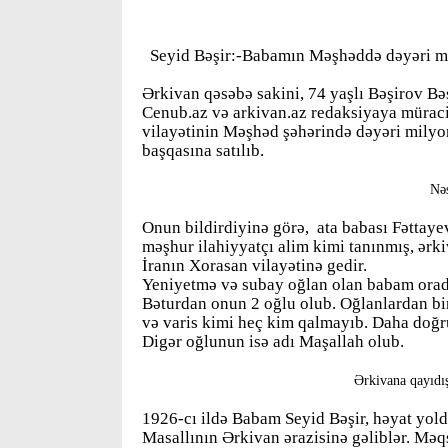
Seyid Bəşir:-Babamın Məşhəddə dəyəri mil
Ərkivan qəsəbə sakini, 74 yaşlı Bəşirov Bə
Cenub.az və arkivan.az redaksiyaya müraci
vilayətinin Məşhəd şəhərində dəyəri milyon
başqasına satılıb.
Nəs
Onun bildirdiyinə görə, ata babası Fəttayev
məşhur ilahiyyatçı alim kimi tanınmış, ərki
İranın Xorasan vilayətinə gedir.
Yeniyetmə və subay oğlan olan babam orada 
Bəturdan onun 2 oğlu olub. Oğlanlardan bi
və varis kimi heç kim qalmayıb. Daha doğrus
Digər oğlunun isə adı Maşallah olub.
Ərkivana qayıdış
1926-cı ildə Babam Seyid Bəşir, həyat yold
Masallının Ərkivan ərazisinə gəliblər. Mə