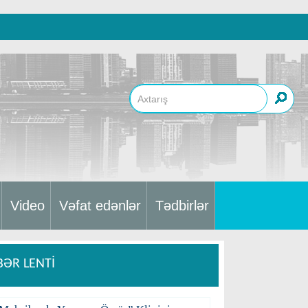
Video
Vəfat edənlər
Tədbirlər
BƏR LENTİ