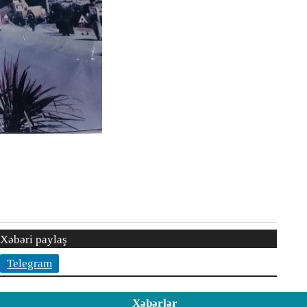
Xəbəri paylaş
Telegram
Xəbərlər