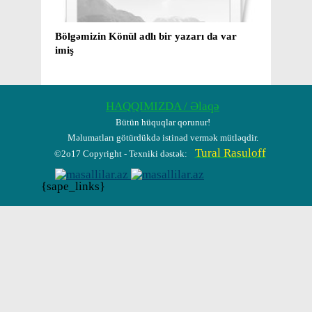
Bölgəmizin Könül adlı bir yazarı da var
Mirzə
imiş
yaxud
barəd
HAQQIMIZDA / Əlaqə
Bütün hüquqlar qorunur!
Məlumatları götürdükdə istinad vermək mütləqdir.
Tural Rasuloff
©2o17 Copyright - Texniki dəstək:
{sape_links}