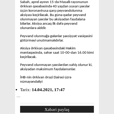
Sabah, aprel ayının 15-də Masallı rayonunun
Ərkivan qəsəbəsində 40 yaşdan yuxarı şəxslər
üçün koronavirusa qarşı peyvəndolunma
aksiyası keçiriləcək. Bu günə qədər peyvənd
olunmayan şəxslər bu aksiyadan faydalana
bilərlər. Aksiya ancaq ilk dəfə peyvənd
olunanlara aiddir.
Peyvənd olunmağa gələnlər şəxsiyyət vəsiqəsini
götürməyi unutmamalıdırlar.
Aksiya Ərkivan qəsəbəsindəki Həkim
məntəqəsində, səhər saat 10-00-dan 16.00 kimi
keçiriləcək.
Peyvənd olunmayan şəxslərdən xahiş olunur ki,
aksiyadan maksimum faydalansınlar.
İHB-nin Ərkivan Ərazi Dairəsi üzrə
nümayəndəliyi
Tarix:
14.04.2021, 17:47
Xəbəri paylaş