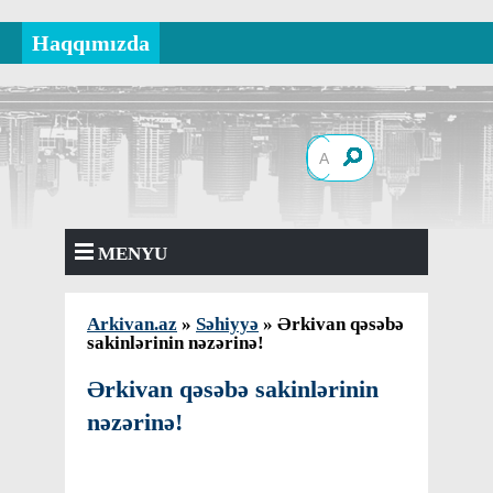
Haqqımızda
MENYU
Arkivan.az
»
Səhiyyə
» Ərkivan qəsəbə
sakinlərinin nəzərinə!
Ərkivan qəsəbə sakinlərinin
nəzərinə!