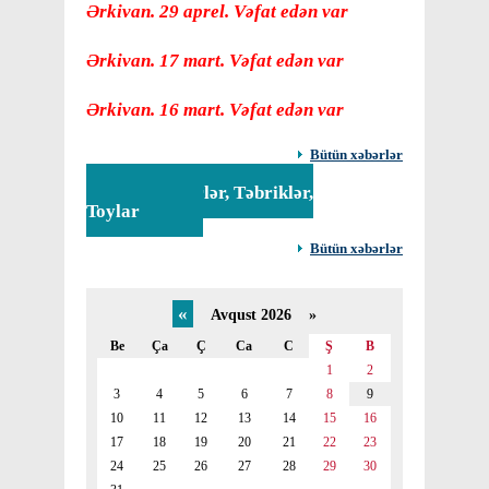
Ərkivan. 29 aprel. Vəfat edən var
Ərkivan. 17 mart. Vəfat edən var
Ərkivan. 16 mart. Vəfat edən var
Bütün xəbərlər
Tədbirlər, Təbriklər,
Toylar
Bütün xəbərlər
«
Avqust 2026 »
Be
Ça
Ç
Ca
C
Ş
B
1
2
3
4
5
6
7
8
9
10
11
12
13
14
15
16
17
18
19
20
21
22
23
24
25
26
27
28
29
30