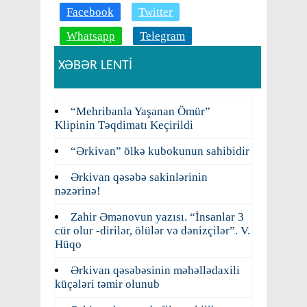
Facebook
Twitter
Whatsapp
Telegram
XƏBƏR LENTİ
“Mehribanla Yaşanan Ömür”
Klipinin Təqdimatı Keçirildi
“Ərkivan” ölkə kubokunun sahibidir
Ərkivan qəsəbə sakinlərinin
nəzərinə!
Zahir Əmənovun yazısı. “İnsanlar 3
cür olur -dirilər, ölülər və dənizçilər”. V.
Hüqo
Ərkivan qəsəbəsinin məhəllədaxili
küçələri təmir olunub