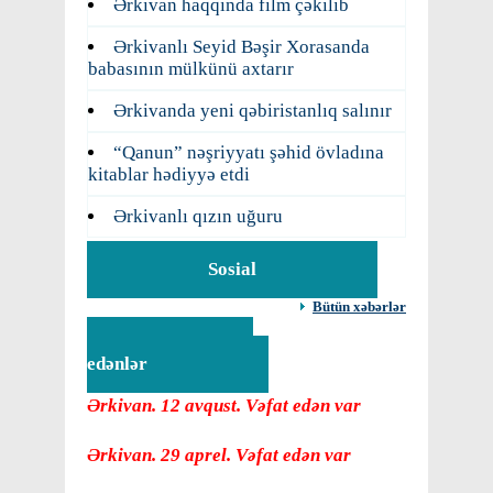
Ərkivan haqqında film çəkilib
Ərkivanlı Seyid Bəşir Xorasanda
babasının mülkünü axtarır
Ərkivanda yeni qəbiristanlıq salınır
“Qanun” nəşriyyatı şəhid övladına
kitablar hədiyyə etdi
Ərkivanlı qızın uğuru
Sosial
Bütün xəbərlər
Vəfat
edənlər
Ərkivan. 12 avqust. Vəfat edən var
Ərkivan. 29 aprel. Vəfat edən var