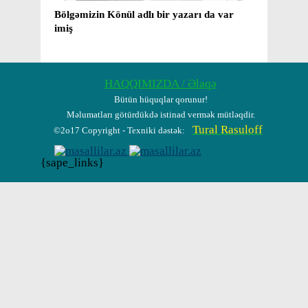
ar
Mirzə və Kişi adını layiqincə qoruyan insan,
“Ümid
yaxud ​ 70 yaşı haqlayan Mirzəkişi müəllim
layih
barədə bir neçə kəlmə
HAQQIMIZDA / Əlaqə
Bütün hüquqlar qorunur!
Məlumatları götürdükdə istinad vermək mütləqdir.
Tural Rasuloff
©2o17 Copyright - Texniki dəstək:
{sape_links}