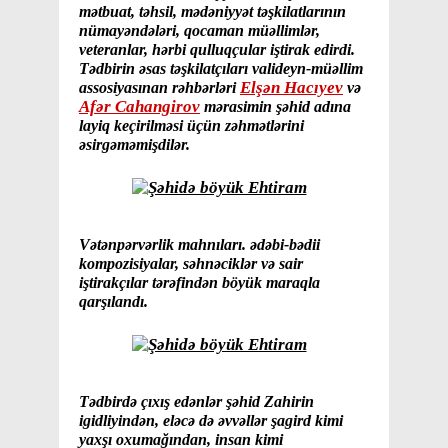
mətbuat, təhsil, mədəniyyət təşkilatlarının
nümayəndələri, qocaman müəllimlər,
veteranlar, hərbi qulluqçular iştirak edirdi.
Tədbirin əsas təşkilatçıları valideyn-müəllim
Elşən Hacıyev
assosiyasınan rəhbərləri
və
Afər Cahangirov
mərasimin şəhid adına
layiq keçirilməsi üçün zəhmətlərini
əsirgəməmişdilər.
Vətənpərvərlik mahnıları. ədəbi-bədii
kompozisiyalar, səhnəciklər və sair
iştirakçılar tərəfindən böyük maraqla
qarşılandı.
Tədbirdə çıxış edənlər şəhid Zahirin
igidliyindən, eləcə də əvvəllər şagird kimi
yaxşı oxumağından, insan kimi