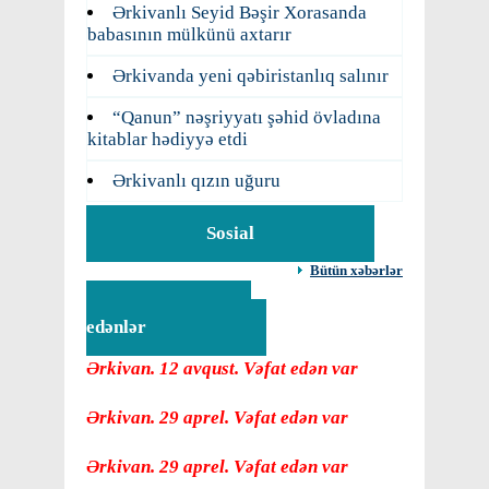
Ərkivanlı Seyid Bəşir Xorasanda
babasının mülkünü axtarır
Ərkivanda yeni qəbiristanlıq salınır
“Qanun” nəşriyyatı şəhid övladına
kitablar hədiyyə etdi
Ərkivanlı qızın uğuru
Sosial
Bütün xəbərlər
Vəfat
edənlər
Ərkivan. 12 avqust. Vəfat edən var
Ərkivan. 29 aprel. Vəfat edən var
Ərkivan. 29 aprel. Vəfat edən var