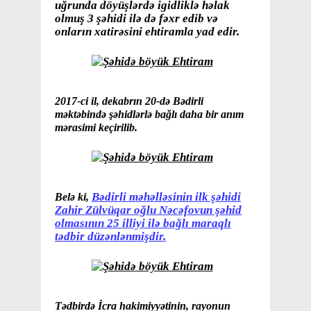
uğrunda döyüşlərdə igidliklə həlak
olmuş 3 şəhidi ilə də fəxr edib və
onların xatirəsini ehtiramla yad edir.
2017-ci il, dekabrın 20-də Bədirli
məktəbində şəhidlərlə bağlı daha bir anım
mərasimi keçirilib.
Bədirli məhəlləsinin ilk şəhidi
Belə ki,
Zahir Zülvüqar oğlu Nəcəfovun şəhid
olmasının 25 illiyi ilə bağlı maraqlı
tədbir düzənlənmişdir.
Tədbirdə İcra hakimiyyətinin, rayonun