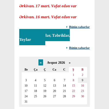
Ərkivan. 17 mart. Vəfat edən var
Ərkivan. 16 mart. Vəfat edən var
Bütün xəbərlər
Tədbirlər, Təbriklər,
Toylar
Bütün xəbərlər
«
Avqust 2026 »
Be
Ça
Ç
Ca
C
Ş
B
1
2
3
4
5
6
7
8
9
10
11
12
13
14
15
16
17
18
19
20
21
22
23
24
25
26
27
28
29
30
31