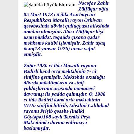
Nəcəfov Zahir
Zülfüqar oğlu
05 Mart 1973 cü ildə Azərbaycan
Respublikası Masallı rayon Ərkivan
qəsəbəsində dövlət qulluqçusu ailəsində
anadan olmuşdur. Atası Zülfüqar kişi
uzun müddət, təqaüdə çıxana qədər
məhkəmə katibi işləmişdir. Zahir uşaq
ikən(13 yanvar 1976) anası vəfat
etmişdit.
Zahir 1980 ci ildə Masallı rayonu
Bədirli kənd orta məktəbinin 1- ci
sinifinə getmişdir. Məktəbdə oxuduğu
dövrdə müəllimlərin və sinif
yoldaşlarının arasında nümunəvi
davranışı ilə yadda qalmışdır. O, 1988
ci ildə Bədirli kənd orta məktəbinin
VIIIa sinifini bitirib, təhsilini Cəlilabad
rayonu Prişib qəsəbə (indiki
Göytəpə)108 saylı Texniki Peşə
Məktəbində davam etdirməyə
başlamışdır.