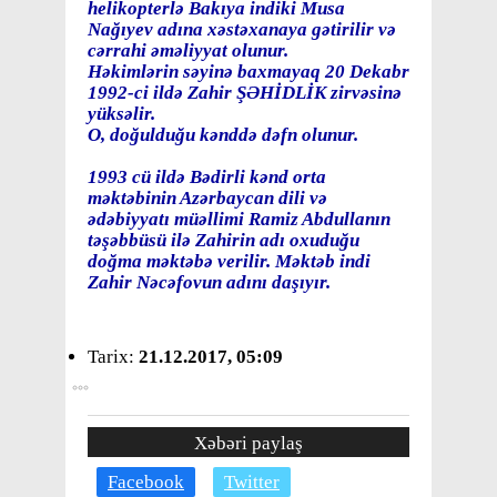
helikopterlə Bakıya indiki Musa
Nağıyev adına xəstəxanaya gətirilir və
cərrahi əməliyyat olunur.
Həkimlərin səyinə baxmayaq 20 Dekabr
1992-ci ildə Zahir ŞƏHİDLİK zirvəsinə
yüksəlir.
O, doğulduğu kənddə dəfn olunur.
1993 cü ildə Bədirli kənd orta
məktəbinin Azərbaycan dili və
ədəbiyyatı müəllimi Ramiz Abdullanın
təşəbbüsü ilə Zahirin adı oxuduğu
doğma məktəbə verilir. Məktəb indi
Zahir Nəcəfovun adını daşıyır.
Tarix:
21.12.2017, 05:09
Xəbəri paylaş
Facebook
Twitter