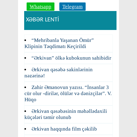
Whatsapp
Telegram
XƏBƏR LENTİ
“Mehribanla Yaşanan Ömür”
Klipinin Təqdimatı Keçirildi
“Ərkivan” ölkə kubokunun sahibidir
Ərkivan qəsəbə sakinlərinin
nəzərinə!
Zahir Əmənovun yazısı. “İnsanlar 3
cür olur -dirilər, ölülər və dənizçilər”. V.
Hüqo
Ərkivan qəsəbəsinin məhəllədaxili
küçələri təmir olunub
Ərkivan haqqında film çəkilib