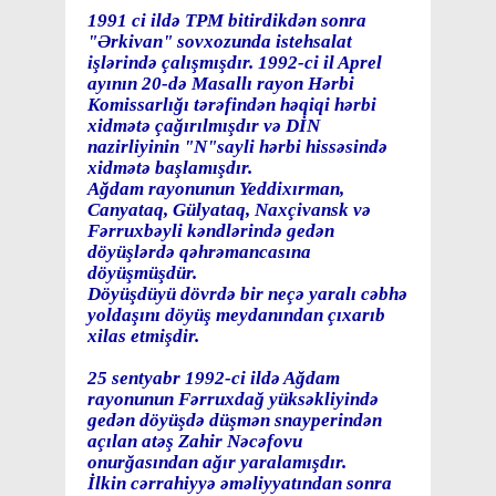
1991 ci ildə TPM bitirdikdən sonra
"Ərkivan" sovxozunda istehsalat
işlərində çalışmışdır. 1992-ci il Aprel
ayının 20-də Masallı rayon Hərbi
Komissarlığı tərəfindən həqiqi hərbi
xidmətə çağırılmışdır və DİN
nazirliyinin "N"sayli hərbi hissəsində
xidmətə başlamışdır.
Ağdam rayonunun Yeddixırman,
Canyataq, Gülyataq, Naxçivansk və
Fərruxbəyli kəndlərində gedən
döyüşlərdə qəhrəmancasına
döyüşmüşdür.
Döyüşdüyü dövrdə bir neçə yaralı cəbhə
yoldaşını döyüş meydanından çıxarıb
xilas etmişdir.
25 sentyabr 1992-ci ildə Ağdam
rayonunun Fərruxdağ yüksəkliyində
gedən döyüşdə düşmən snayperindən
açılan atəş Zahir Nəcəfovu
onurğasından ağır yaralamışdır.
İlkin cərrahiyyə əməliyyatından sonra