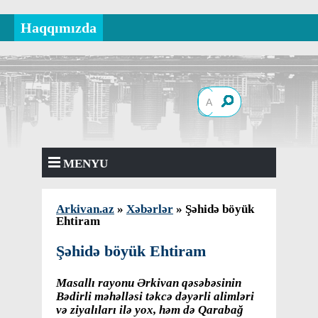
Haqqımızda
MENYU
Arkivan.az
»
Xəbərlər
» Şəhidə böyük
Ehtiram
Şəhidə böyük Ehtiram
Masallı rayonu Ərkivan qəsəbəsinin
Bədirli məhəlləsi təkcə dəyərli alimləri
və ziyalıları ilə yox, həm də Qarabağ