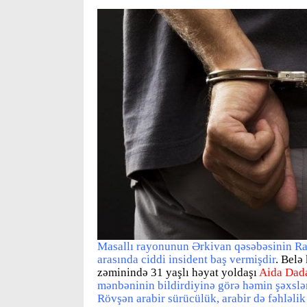
Masallı rayonunun Ərkivan qəsəbəsinin Ra
arasında ciddi insident baş vermişdir
. Belə
zəminində 31 yaşlı həyat yoldaşı
Aida Dad
mənbəninin bildirdiyinə görə həmin şəxslər 10
Rövşən arabir sürücülük, arabir də fəhləlik