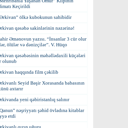
Mehribanla Yaşanan Ömür” Klipinin
imatı Keçirildi
Ərkivan” ölkə kubokunun sahibidir
rkivan qəsəbə sakinlərinin nəzərinə!
ahir Əmənovun yazısı. “İnsanlar 3 cür olur
ilər, ölülər və dənizçilər”. V. Hüqo
rkivan qəsəbəsinin məhəllədaxili küçələri
r olunub
rkivan haqqında film çəkilib
rkivanlı Seyid Bəşir Xorasanda babasının
ünü axtarır
rkivanda yeni qəbiristanlıq salınır
Qanun” nəşriyyatı şəhid övladına kitablar
yyə etdi
rkivanlı qızın uğuru