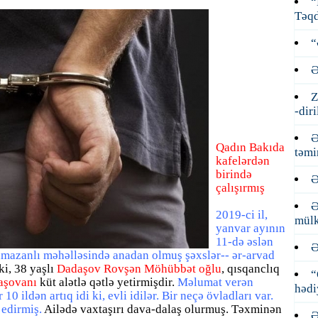
“
Təqd
“
Ə
Z
-dir
Ə
Qadın Bakıda
təmi
kafelərdən
birində
Ə
çalışırmış
Ə
2019-ci il,
mülk
yanvar ayının
11-də əslən
Ə
mazanlı məhəlləsində anadan olmuş şəxslər-- ər-arvad
 ki, 38 yaşlı
Dadaşov Rovşən Möhübbət oğlu
, qısqanclıq
“
aşovanı
küt alətlə qətlə yetirmişdir.
Məlumat verən
hədi
 ildən artıq idi ki, evli idilər. Bir neçə övladları var.
 edirmiş.
Ailədə vaxtaşırı dava-dalaş olurmuş. Təxminən
Ə