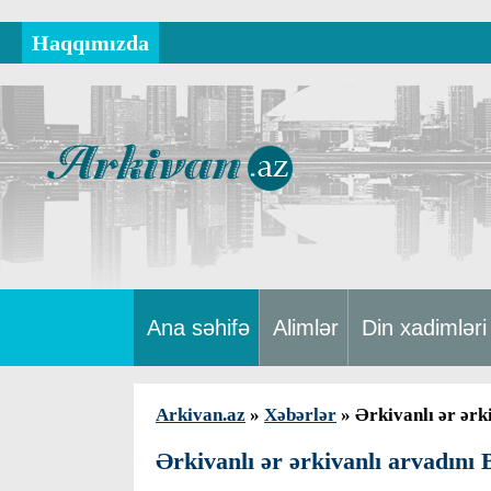
Haqqımızda
Ana səhifə
Alimlər
Din xadimləri
Arkivan.az
»
Xəbərlər
» Ərkivanlı ər ərk
Ərkivanlı ər ərkivanlı arvadını