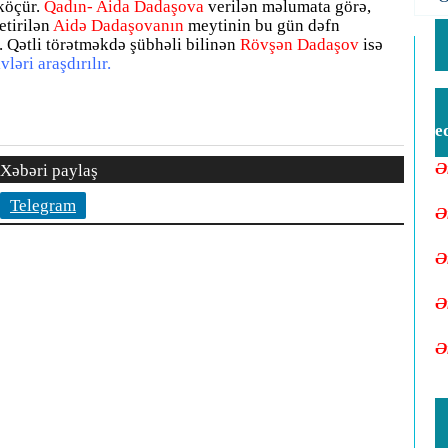
 köçür.
Qadın- Aida Dadaşova
verilən məlumata görə,
etirilən
Aidə Dadaşovanın
meytinin bu gün dəfn
. Qətli törətməkdə şübhəli bilinən
Rövşən Dadaşov
isə
ləri araşdırılır.
e
Ə
Xəbəri paylaş
Telegram
Ə
Ə
Ə
Ə