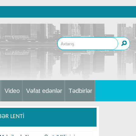
Video
Vəfat edənlər
Tədbirlər
BƏR LENTİ