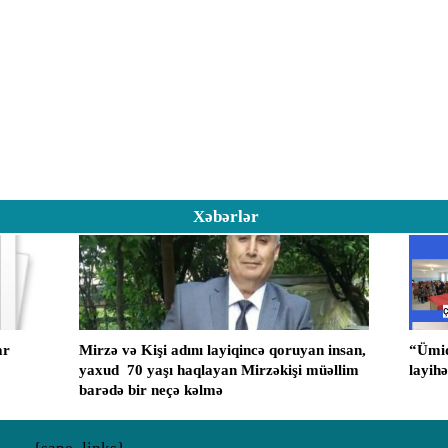
Xəbərlər
ar
Mirzə və Kişi adını layiqincə qoruyan insan,
“Ümid
yaxud ​ 70 yaşı haqlayan Mirzəkişi müəllim
layih
barədə bir neçə kəlmə