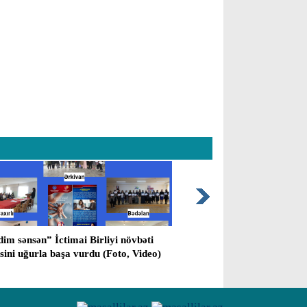
im sənsən” İctimai Birliyi növbəti
Masallı rayon prokuror
əsini uğurla başa vurdu (Foto, Video)
vermiş cinayətlə bağlı 