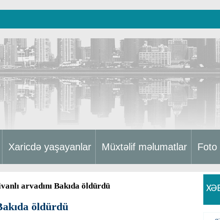
Xaricdə yaşayanlar
Müxtəlif məlumatlar
Foto
ivanlı arvadını Bakıda öldürdü
XƏ
 Bakıda öldürdü