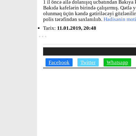
1 il öncə ailə dolanışıq ucbatından Bakıya
Bakıda kafelərin birində çalışırmış. Qətlə y
olunmaq üçün kəndə gətiriləcəyi gözlənilir
polis tərəfindən saxlanılııb.
Hadisənin motiv
Tarix:
11.01.2019, 20:48
Facebook
Twitter
Whatsapp