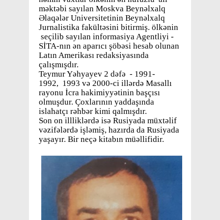
məktəbi sayılan Moskva Beynəlxalq
Əlaqələr Universitetinin Beynəlxalq
Jurnalistika fakültəsini bitirmiş. ölkənin
seçilib sayılan informasiya Agentliyi -
SİTA-nın ən aparıcı şöbəsi hesab olunan
Latın Amerikası redaksiyasında
çalışmışdır.
Teymur Yəhyayev 2 dəfə - 1991-
1992, 1993 və 2000-ci illərdə Masallı
rayonu İcra hakimiyyətinin başçısı
olmuşdur. Çoxlarının yaddaşında
islahatçı rəhbər kimi qalmışdır.
Son on illliklərdə isə Rusiyada müxtəlif
vəzifələrdə işləmiş, hazırda da Rusiyada
yaşayır. Bir neçə kitabın müəllifidir.