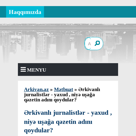
Haqqımızda
MENYU
Arkivan.az
»
Mətbuat
» Ərkivanlı
jurnalistlər - yaxud , niyə uşağa
qəzetin adını qoydular?
Ərkivanlı jurnalistlər - yaxud ,
niyə uşağa qəzetin adını
qoydular?