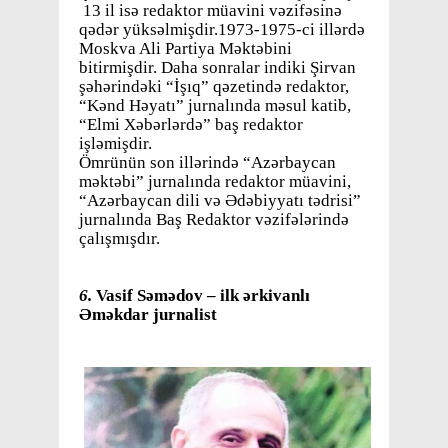
13 il isə redaktor müavini vəzifəsinə
qədər yüksəlmişdir.1973-1975-ci illərdə
Moskva Ali Partiya Məktəbini
bitirmişdir. Daha sonralar indiki Şirvan
şəhərindəki “İşıq” qəzetində redaktor,
“Kənd Həyatı” jurnalında məsul katib,
“Elmi Xəbərlərdə” baş redaktor
işləmişdir.
Ömrünün son illərində “Azərbaycan
məktəbi” jurnalında redaktor müavini,
“Azərbaycan dili və Ədəbiyyatı tədrisi”
jurnalında Baş Redaktor vəzifələrində
çalışmışdır.
6.
Vasif Səmədov – ilk ərkivanlı
Əməkdar jurnalist