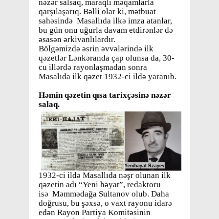
nəzər salsaq, maraqlı məqamlarla
qarşılaşarıq. Bəlli olar ki, mətbuat
sahəsində Masallıda ilkə imza atanlar,
bu gün onu uğurla davam etdirənlər də
əsasən ərkivanlılardır.
Bölgəmizdə əsrin əvvələrində ilk
qəzetlər Lənkəranda çap olunsa da, 30-
cu illərdə rayonlaşmadan sonra
Masalıda ilk qəzet 1932-ci ildə yaranıb.
Həmin qəzetin qısa tarixçəsinə nəzər
salaq.
1932-ci ildə Masallıda nəşr olunan ilk
qəzetin adı “Yeni həyat”, redaktoru
isə Məmmədağa Sultanov olub. Daha
doğrusu, bu şəxsə, o vaxt rayonu idarə
edən Rayon Partiya Komitəsinin