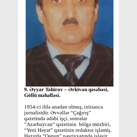
9
. Əyyar Tahirov – Ərkivan qəsəbəsi,
Göllü məhəlləsi.
1954-ci ildə anadan olmuş, ixtisasca
jurnalistdir. Əvvəllər “Çağırış”
qəzetində ədəbi işçi, sonralar
”Azərbaycan” qəzetinin bölgə müxbiri,
“Yeni Həyat” qəzetinin redaktor işləmiş.
Hazırda “Qanun” nəşriyyatında işləyir