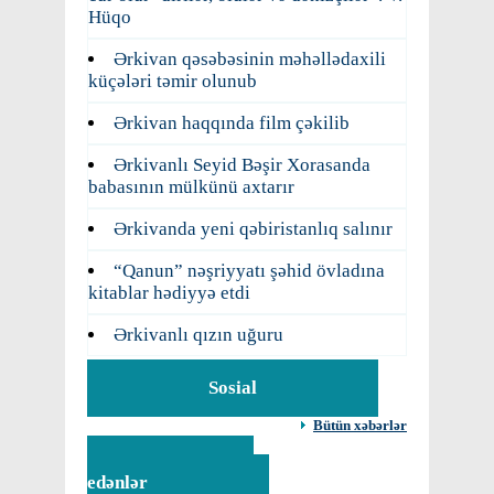
Hüqo
Ərkivan qəsəbəsinin məhəllədaxili
küçələri təmir olunub
Ərkivan haqqında film çəkilib
Ərkivanlı Seyid Bəşir Xorasanda
babasının mülkünü axtarır
Ərkivanda yeni qəbiristanlıq salınır
“Qanun” nəşriyyatı şəhid övladına
kitablar hədiyyə etdi
Ərkivanlı qızın uğuru
Sosial
Bütün xəbərlər
Vəfat
edənlər