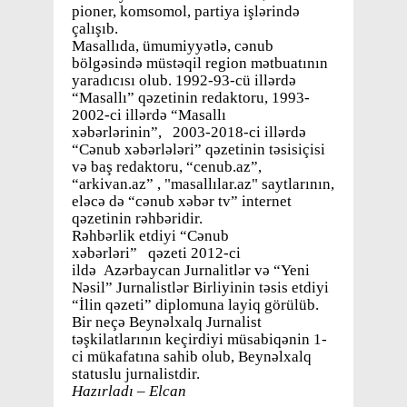
pioner, komsomol, partiya işlərində
çalışıb.
Masallıda, ümumiyyətlə, cənub
bölgəsində müstəqil region mətbuatının
yaradıcısı olub. 1992-93-cü illərdə
“Masallı” qəzetinin redaktoru, 1993-
2002-ci illərdə “Masallı
xəbərlərinin”, 2003-2018-ci illərdə
“Cənub xəbərlələri” qəzetinin təsisiçisi
və baş redaktoru, “cenub.az”,
“arkivan.az” , "masallılar.az" saytlarının,
eləcə də “cənub xəbər tv” internet
qəzetinin rəhbəridir.
Rəhbərlik etdiyi “Cənub
xəbərləri” qəzeti 2012-ci
ildə Azərbaycan Jurnalitlər və “Yeni
Nəsil” Jurnalistlər Birliyinin təsis etdiyi
“İlin qəzeti” diplomuna layiq görülüb.
Bir neçə Beynəlxalq Jurnalist
təşkilatlarının keçirdiyi müsabiqənin 1-
ci mükafatına sahib olub, Beynəlxalq
statuslu jurnalistdir.
Hazırladı – Elcan