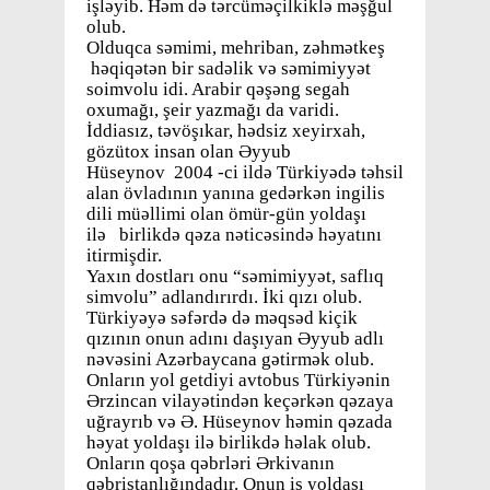
işləyib. Həm də tərcüməçilkiklə məşğul
olub.
Olduqca səmimi, mehriban, zəhmətkeş
həqiqətən bir sadəlik və səmimiyyət
soimvolu idi. Arabir qəşəng segah
oxumağı, şeir yazmağı da varidi.
İddiasız, təvöşıkar, hədsiz xeyirxah,
gözütox insan olan Əyyub
Hüseynov 2004 -ci ildə Türkiyədə təhsil
alan övladının yanına gedərkən ingilis
dili müəllimi olan ömür-gün yoldaşı
ilə birlikdə qəza nəticəsində həyatını
itirmişdir.
Yaxın dostları onu “səmimiyyət, saflıq
simvolu” adlandırırdı. İki qızı olub.
Türkiyəyə səfərdə də məqsəd kiçik
qızının onun adını daşıyan Əyyub adlı
nəvəsini Azərbaycana gətirmək olub.
Onların yol getdiyi avtobus Türkiyənin
Ərzincan vilayətindən keçərkən qəzaya
uğrayrıb və Ə. Hüseynov həmin qəzada
həyat yoldaşı ilə birlikdə həlak olub.
Onların qoşa qəbrləri Ərkivanın
qəbristanlığındadır. Onun iş yoldaşı