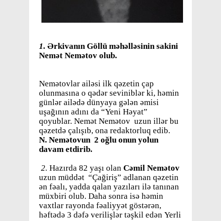
1.
Ərkivanın Göllü məhəlləsinin sakini
Nemət Nemətov olub.
Nemətovlar ailəsi ilk qəzetin çap
olunmasına o qədər seviniblər ki, həmin
günlər ailədə dünyaya gələn əmisi
uşağının adını da “Yeni Həyat”
qoyublar. Nemət Nemətov uzun illər bu
qəzetdə çalışıb, ona redaktorluq edib.
N. Nemətovun 2 oğlu onun yolun
davam etdirib.
2.
Hazırda 82 yaşı olan
Cəmil Nemətov
uzun müddət “Çağiriş” adlanan qəzetin
ən fəalı, yadda qalan yazıları ilə tanınan
müxbiri olub. Daha sonra isə həmin
vaxtlar rayonda fəaliyyət göstərən,
həftədə 3 dəfə verilişlər təşkil edən Yerli