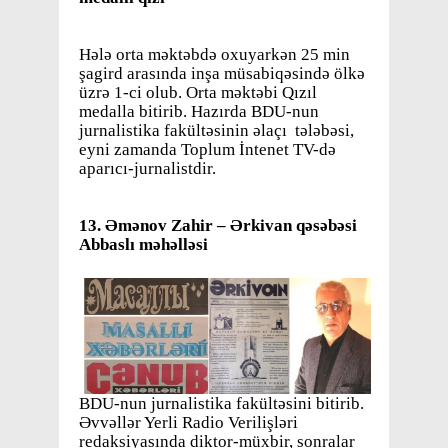
Hələ orta məktəbdə oxuyarkən 25 min
şagird arasında inşa müsabiqəsində ölkə
üzrə 1-ci olub. Orta məktəbi Qızıl
medalla bitirib. Hazırda BDU-nun
jurnalistika fakültəsinin əlaçı tələbəsi,
eyni zamanda Toplum İntenet TV-də
aparıcı-jurnalistdir.
13. Əmənov Zahir – Ərkivan qəsəbəsi
Abbaslı məhəlləsi
BDU-nun jurnalistika fakültəsini bitirib.
Əvvəllər Yerli Radio Verilişləri
redaksiyasında diktor-müxbir, sonralar