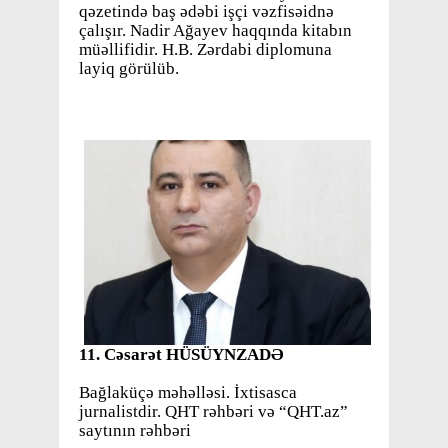
qəzetində baş ədəbi işçi vəzfisəidnə
çalışır. Nadir Ağayev haqqında kitabın
müəllifidir. H.B. Zərdabi diplomuna
layiq görülüb.
11.
Cəsarət HÜSÜYNZADƏ
Bağlaküçə məhəlləsi. İxtisasca
jurnalistdir. QHT rəhbəri və “QHT.az”
saytının rəhbəri