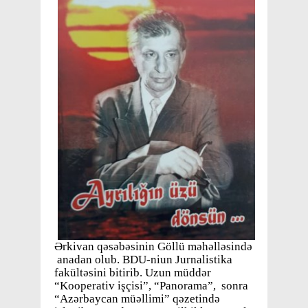
Ərkivan qəsəbəsinin Göllü məhəlləsində
anadan olub. BDU-niun Jurnalistika
fakültəsini bitirib. Uzun müddər
“Kooperativ işçisi”, “Panorama”, sonra
“Azərbaycan müəllimi” qəzetində