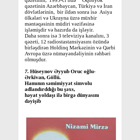
qəzetinin, 1995-ci ildə “Oqonyok”
qəzetinin Azərbbaycan, Türkiyə və İran
dövlətlərinin, bir ildən sonra isə Asiya
ölkələri və Ukrayna üzrə müxbir
məntəqəsinin müdiri vəzifəsinə
işləmişdir və hazırda da işləyir.
Daha sonra isə 3 televiziya kanalını, 3
qəzeti, 12 radiostastansiyasını özündə
birləşdirən Holdinq Mərkəzinin və Qərbi
Avropa üzrə nümayəndəliyinin rəhbəri
olmuşdur.
7.
Hüseynov Əyyub Oruc oğlu-
Ərkivan, Göllü.
Hamının səmimiyyət simvolu
adlandırddığı bu şəxs,
həyat yoldaşı ilə birgə dünyasını
dəyişib