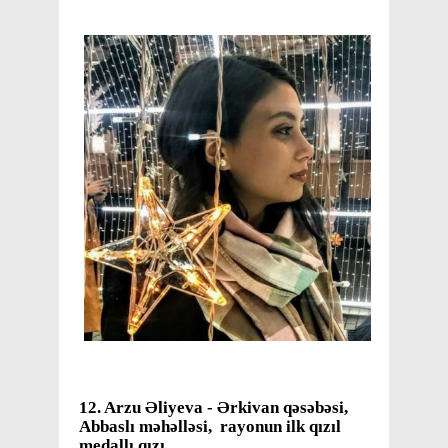
12. Arzu Əliyeva - Ərkivan qəsəbəsi,
Abbaslı məhəlləsi,
rayonun ilk qızıl
medallı qızı