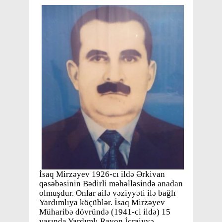
İsaq Mirzəyev 1926-cı ildə Ərkivan
qəsəbəsinin Bədirli məhəlləsində anadan
olmuşdur. Onlar ailə vəziyyəti ilə bağlı
Yardımlıya köçüblər. İsaq Mirzəyev
Müharibə dövründə (1941-ci ildə) 15
yaşında Yardımlı Rayon İcraiyyə