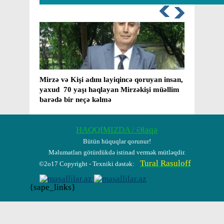
ar
Mirzə və Kişi adını layiqincə qoruyan insan,
“Ümid
yaxud ​ 70 yaşı haqlayan Mirzəkişi müəllim
layih
barədə bir neçə kəlmə
HAQQIMIZDA / Əlaqə
Bütün hüquqlar qorunur!
Məlumatları götürdükdə istinad vermək mütləqdir.
Tural Rasuloff
©2o17 Copyright - Texniki dəstək:
{sape_links}