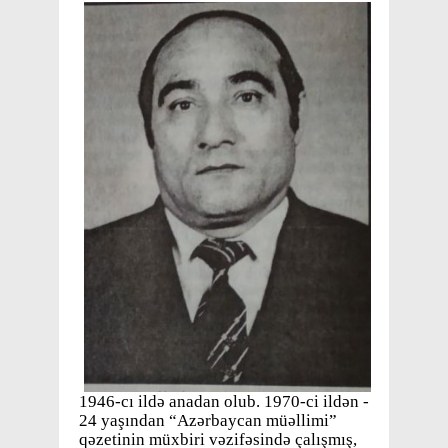
1946-cı ildə anadan olub. 1970-ci ildən -
24 yaşından “Azərbaycan müəllimi”
qəzetinin müxbiri vəzifəsində çalışmış,