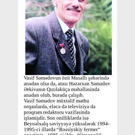
Vasif Səmədovun özü Masallı şəhərində
anadan olsa da, atası Həzərxan Səmədov
Ərkivanın Qızılaküçə məhəlləsində
anadan olub, burada çalışıb.
Vasif Səmədov müxtəlif mətbu
orqanlarda, eləcə də televiziya da
proqram redaktoru vəzifəsində
işləmişdir. Son onilliklərdə isə
Beynəlxalq səviyyəyə yüksələrək 1994-
1995-ci illərdə “Rossiyskiy fermer”