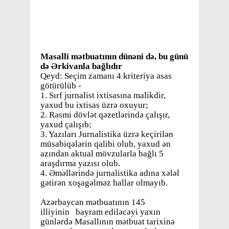
Masalli mətbuatının dünəni də, bu günü
də Ərkivanla bağlıdır
Qeyd: Seçim zamanı 4 kriteriya əsas
götürülüb -
1. Sırf jurnalist ixtisasına malikdir,
yaxud bu ixtisas üzrə oxuyur;
2. Rəsmi dövlət qəzetlərində çalışır,
yaxud çalışıb;
3. Yazıları Jurnalistika üzrə keçirilən
müsabiqələrin qalibi olub, yaxud ən
azından aktual mövzularla bağlı 5
araşdırma yazısı olub.
4. Əməllərində jurnalistika adına xələl
gətirən xoşagəlməz hallar olmayıb.
Azərbaycan mətbuatının 145
illiyinin bayram ediləcəyi yaxın
günlərdə Masallının mətbuat tarixinə