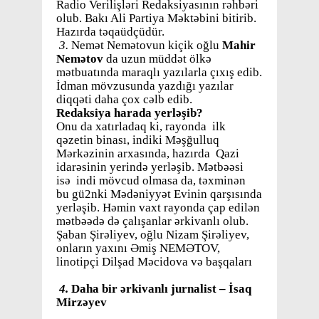
Radio Verilişləri Redaksiyasının rəhbəri
olub. Bakı Ali Partiya Məktəbini bitirib.
Hazırda təqaüdçüdür.
3.
Nemət Nemətovun kiçik oğlu
Mahir
Nemətov
da uzun müddət ölkə
mətbuatında maraqlı yazılarla çıxış edib.
İdman mövzusunda yazdığı yazılar
diqqəti daha çox cəlb edib.
Redaksiya harada yerləşib?
Onu da xatırladaq ki, rayonda ilk
qəzetin binası, indiki Məşğulluq
Mərkəzinin arxasında, hazırda Qazi
idarəsinin yerində yerləşib. Mətbəəsi
isə indi mövcud olmasa da, təxminən
bu gü2nki Mədəniyyət Evinin qarşısında
yerləşib. Həmin vaxt rayonda çap edilən
mətbəədə də çalışanlar ərkivanlı olub.
Şaban Şirəliyev, oğlu Nizam Şirəliyev,
onların yaxını Əmiş NEMƏTOV,
linotipçi Dilşad Məcidova və başqaları
4.
Daha bir ərkivanlı jurnalist – İsaq
Mirzəyev