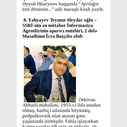
Əyyub Hüseynov haqqında “Ayrılığın
üzü dönüsün...” adlı maraqlı kitab yazıb.
8
. Yəhyayev Teymur Heydər oğlu –
SSRİ-nin ən mötəbər İnformasiya
Agentliyinin aparıcı müxbiri, 2 dəfə
Masallının İcra Başçılsı olub
Ərkivan.
Abbaslı məhəlləsi. 1955-ci ildə anadan
olmuş, hərbiçi ailəsində böyümüş,
podpolkovnik olan atasını gənc
yaşlarında itirmişdir. Fəhlə işləyərkən
həmin vaxtlar ölkənin ən nüfuzlu ali