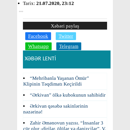
Tarix:
21.07.2020, 23:12
Xəbəri paylaş
Facebook
Twitter
Whatsapp
Telegram
XƏBƏR LENTİ
“Mehribanla Yaşanan Ömür”
Klipinin Təqdimatı Keçirildi
“Ərkivan” ölkə kubokunun sahibidir
Ərkivan qəsəbə sakinlərinin
nəzərinə!
Zahir Əmənovun yazısı. “İnsanlar 3
cür olur -dirilər, ölülər və dənizçilər”. V.