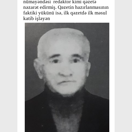
nümayəndəsi redaktor kimi qəzetə
nəzarət edirmiş. Qəzetin hazırlanmasının
faktiki yükünü isə, ilk qəzetdə ilk məsul
katib işləyən