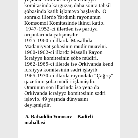
komitəsində kargüzar, daha sonra təhsil
şöbəsində katib işləməyə başlayıb. O
sonrakı illərdə Yardımlı rayonunun
Komsomol Komitəsində ikinci katib,
1947-1952-ci illərdən isə partiya
orqanlarında çalışmışdır.
1955-1960-cı illərdə Masallıda
Mədəniyyət şöbəsinin müdir müavini.
1960-1962-ci illərdə Masallı Rayon
İcraiyyə komitəsinin şöbə müdiri.
1962-1965-ci illərdə isə Ərkivanda kənd
icraiyyə komitəsinin sədri işləyib.
1965-1970-ci illərdə rayondakı “Çağrış”
qəzetinin şöbə müdiri işləmişdir.
Ömrünün son illərində isə yenə də
Ərkivanda icraiyyə komitəsinin sədri
işləyib. 49 yaşında dünyasını
dəyişmişdir.
5.
Bahəddin Yunusov – Bədirli
məhəlləsi