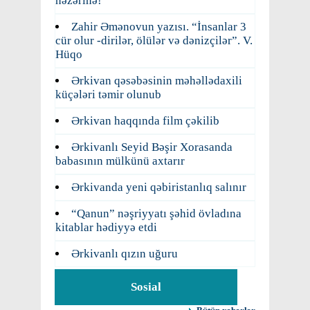
nəzərinə!
Zahir Əmənovun yazısı. “İnsanlar 3
cür olur -dirilər, ölülər və dənizçilər”. V.
Hüqo
Ərkivan qəsəbəsinin məhəllədaxili
küçələri təmir olunub
Ərkivan haqqında film çəkilib
Ərkivanlı Seyid Bəşir Xorasanda
babasının mülkünü axtarır
Ərkivanda yeni qəbiristanlıq salınır
“Qanun” nəşriyyatı şəhid övladına
kitablar hədiyyə etdi
Ərkivanlı qızın uğuru
Sosial