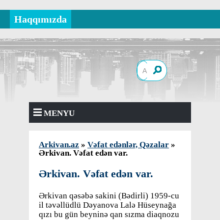
Haqqımızda
MENYU
Arkivan.az
»
Vəfat edənlər, Qəzalar
»
Ərkivan. Vəfat edən var.
Ərkivan. Vəfat edən var.
Ərkivan qəsəbə sakini (Bədirli) 1959-cu
il təvəllüdlü Dəyanova Lalə Hüseynağa
qızı bu gün beyninə qan sızma diaqnozu