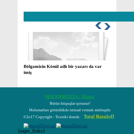
Bölgəmizin Könül adlı bir yazarı da var
Mirzə
imiş
yaxud
barəd
HAQQIMIZDA / Əlaqə
Bütün hüquqlar qorunur!
Məlumatları götürdükdə istinad vermək mütləqdir.
Tural Rasuloff
©2o17 Copyright - Texniki dəstək:
{sape_links}