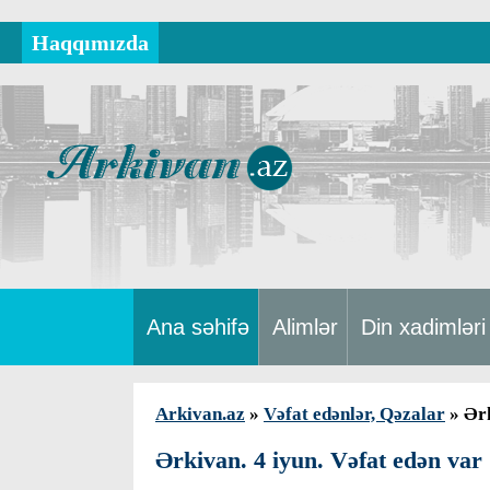
Haqqımızda
Ana səhifə
Alimlər
Din xadimləri
Arkivan.az
»
Vəfat edənlər, Qəzalar
» Ərk
Ərkivan. 4 iyun. Vəfat edən var