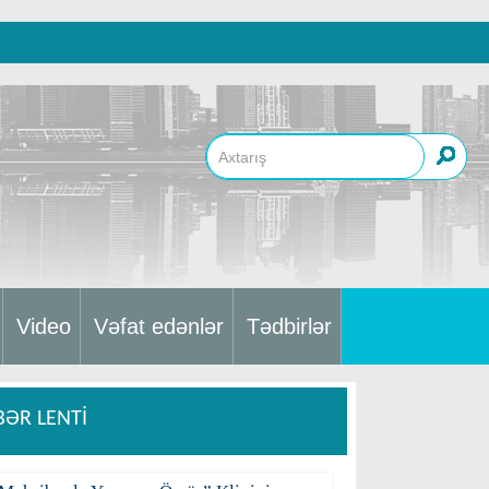
Video
Vəfat edənlər
Tədbirlər
BƏR LENTİ