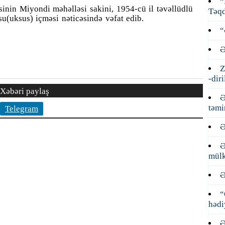
“
sinin Miyondi məhəlləsi sakini, 1954-cü il
təvəllüdlü
Təqd
su(uksus) içməsi nəticəsində vəfat edib.
“
Ə
Z
-dir
Xəbəri paylaş
Ə
təmi
Telegram
Ə
Ə
mülk
Ə
“
hədi
Ə