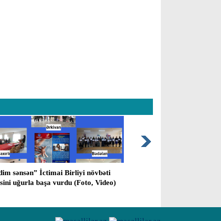
im sənsən” İctimai Birliyi növbəti
Masallı rayon prokuror
əsini uğurla başa vurdu (Foto, Video)
vermiş cinayətlə bağlı 