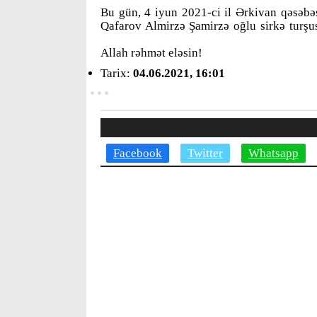
Bu gün, 4 iyun 2021-ci il Ərkivan qəsəbə
Qafarov Almirzə Şamirzə oğlu sirkə turşu
Allah rəhmət eləsin!
Tarix:
04.06.2021, 16:01
Facebook
Twitter
Whatsapp