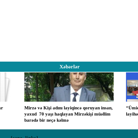
Xəbərlər
ar
Mirzə və Kişi adını layiqincə qoruyan insan,
“Ümid
yaxud ​ 70 yaşı haqlayan Mirzəkişi müəllim
layih
barədə bir neçə kəlmə