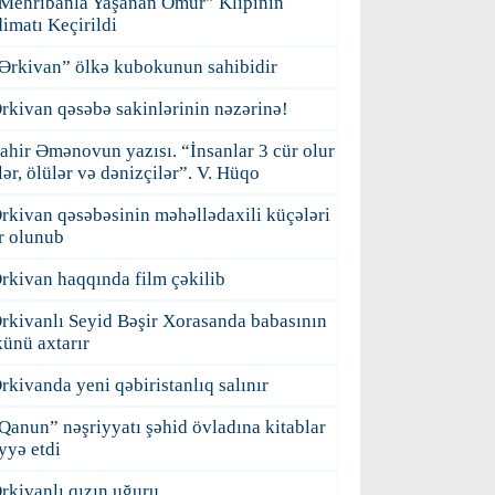
Mehribanla Yaşanan Ömür” Klipinin
imatı Keçirildi
Ərkivan” ölkə kubokunun sahibidir
rkivan qəsəbə sakinlərinin nəzərinə!
ahir Əmənovun yazısı. “İnsanlar 3 cür olur
ilər, ölülər və dənizçilər”. V. Hüqo
rkivan qəsəbəsinin məhəllədaxili küçələri
r olunub
rkivan haqqında film çəkilib
rkivanlı Seyid Bəşir Xorasanda babasının
ünü axtarır
rkivanda yeni qəbiristanlıq salınır
Qanun” nəşriyyatı şəhid övladına kitablar
yyə etdi
rkivanlı qızın uğuru