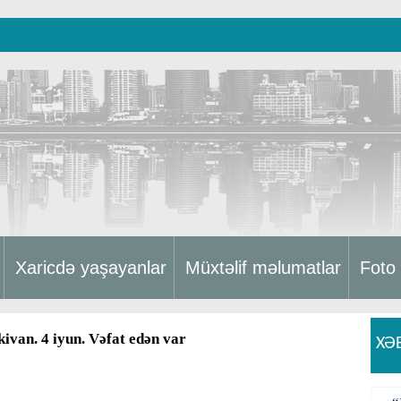
Xaricdə yaşayanlar
Müxtəlif məlumatlar
Foto
ivan. 4 iyun. Vəfat edən var
XƏ