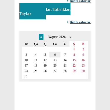
Bütün xəbərlər
Tədbirlər, Təbriklər,
Toylar
Bütün xəbərlər
«
Avqust 2026 »
Be
Ça
Ç
Ca
C
Ş
B
1
2
3
4
5
6
7
8
9
10
11
12
13
14
15
16
17
18
19
20
21
22
23
24
25
26
27
28
29
30
31