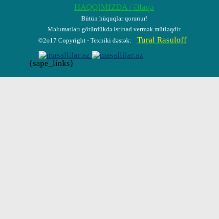
HAQQIMIZDA / Əlaqə
Bütün hüquqlar qorunur!
Məlumatları götürdükdə istinad vermək mütləqdir.
Tural Rasuloff
©2o17 Copyright - Texniki dəstək:
{sape_links}