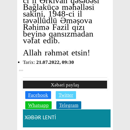
ci il Ərkivan qəsəbəsi
Bağlaküçə məhəlləsi
sakini, 1948-ci il
təvəllüdlü Əməşova
Rəhimə Fazil qızı
beyinə qansızmadan
vəfat edib.
Allah rəhmət etsin!
Tarix:
21.07.2022, 09:30
Xəbəri paylaş
Facebook
Twitter
Whatsapp
Telegram
XƏBƏR LENTİ