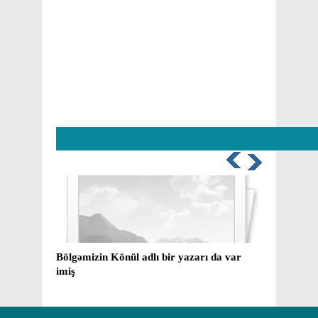
Bölgəmizin Könül adlı bir yazarı da var
Mirzə
imiş
yaxud
barəd