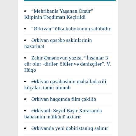
“Mehribanla Yaşanan Ömür”
Klipinin Təqdimatı Keçirildi
“Ərkivan” ölkə kubokunun sahibidir
Ərkivan qəsəbə sakinlərinin
nəzərinə!
Zahir Əmənovun yazısı. “İnsanlar 3
cür olur -dirilər, ölülər və dənizçilər”. V.
Hüqo
Ərkivan qəsəbəsinin məhəllədaxili
küçələri təmir olunub
Ərkivan haqqında film çəkilib
Ərkivanlı Seyid Bəşir Xorasanda
babasının mülkünü axtarır
Ərkivanda yeni qəbiristanlıq salınır