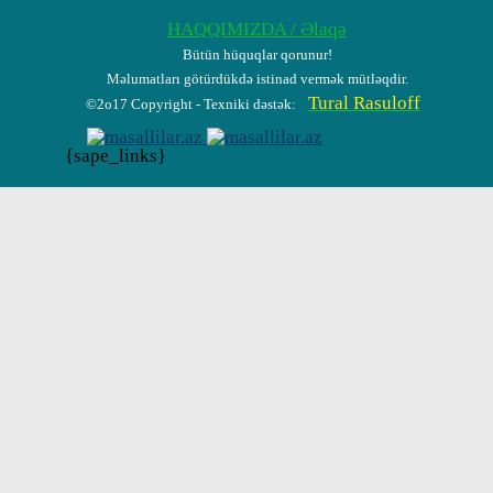
HAQQIMIZDA / Əlaqə
Bütün hüquqlar qorunur!
Məlumatları götürdükdə istinad vermək mütləqdir.
Tural Rasuloff
©2o17 Copyright - Texniki dəstək:
{sape_links}