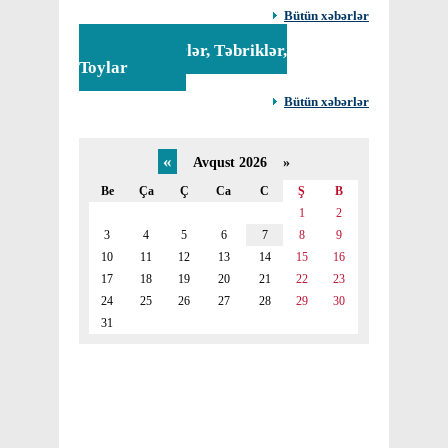
Bütün xəbərlər
Tədbirlər, Təbriklər,
Toylar
Bütün xəbərlər
«
Avqust 2026 »
Be
Ça
Ç
Ca
C
Ş
B
1
2
3
4
5
6
7
8
9
10
11
12
13
14
15
16
17
18
19
20
21
22
23
24
25
26
27
28
29
30
31