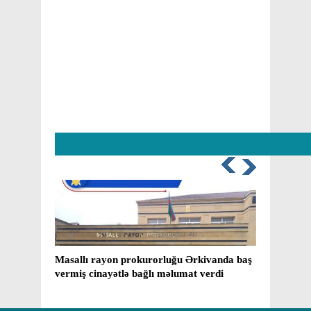
a baş
Masallı rayon prokurorluğu Ərkivanda baş
"Ərki
vermiş cinayətlə bağlı məlumat verdi
– Fİ