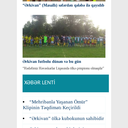
“Ərkivan” (Masallı) səfərdən qələbə ilə qayıdıb
Ərkivan futbolu dünən və bu gün
“Hədəfimiz Həvəskarlar Liqasında ölkə çempionu olmaqdır”
XƏBƏR LENTİ
“Mehribanla Yaşanan Ömür”
Klipinin Təqdimatı Keçirildi
“Ərkivan” ölkə kubokunun sahibidir