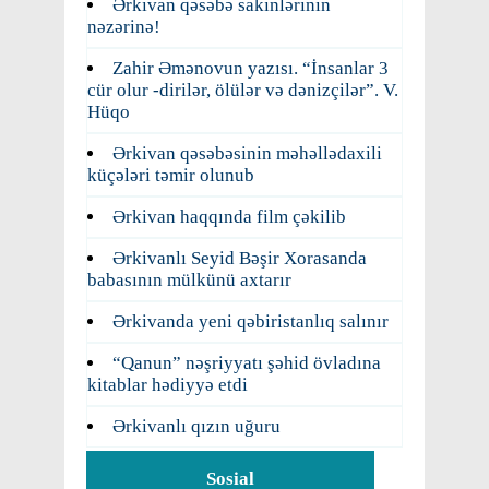
Ərkivan qəsəbə sakinlərinin
nəzərinə!
Zahir Əmənovun yazısı. “İnsanlar 3
cür olur -dirilər, ölülər və dənizçilər”. V.
Hüqo
Ərkivan qəsəbəsinin məhəllədaxili
küçələri təmir olunub
Ərkivan haqqında film çəkilib
Ərkivanlı Seyid Bəşir Xorasanda
babasının mülkünü axtarır
Ərkivanda yeni qəbiristanlıq salınır
“Qanun” nəşriyyatı şəhid övladına
kitablar hədiyyə etdi
Ərkivanlı qızın uğuru
Sosial