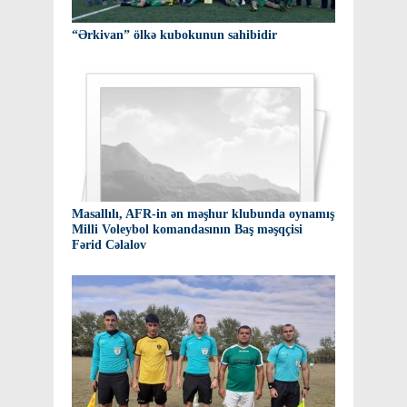
“Ərkivan” ölkə kubokunun sahibidir
Masallılı, AFR-in ən məşhur klubunda oynamış
Milli Voleybol komandasının Baş məşqçisi
Fərid Cəlalov