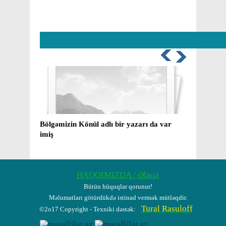
Bölgəmizin Könül adlı bir yazarı da var
Mirzə və 
imiş
yaxud ​ 
barədə b
HAQQIMIZDA / Əlaqə
Bütün hüquqlar qorunur!
Məlumatları götürdükdə istinad vermək mütləqdir.
Tural Rasuloff
©2o17 Copyright - Texniki dəstək: