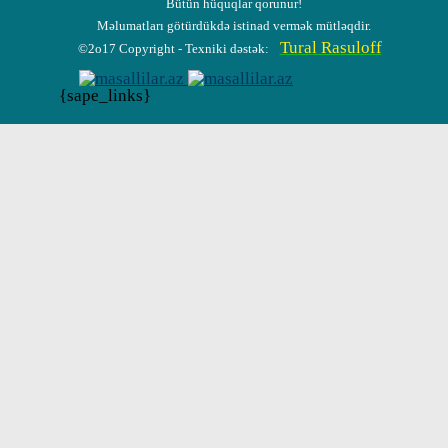
Bütün hüquqlar qorunur!
Məlumatları götürdükdə istinad vermək mütləqdir.
Tural Rasuloff
©2o17 Copyright - Texniki dəstək:
{sape_links}