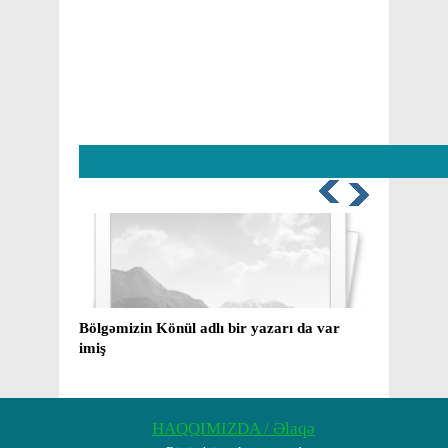
Bölgəmizin Könül adlı bir yazarı da var
Mirzə
imiş
yaxud
barəd
HAQQIMIZDA / Əlaqə