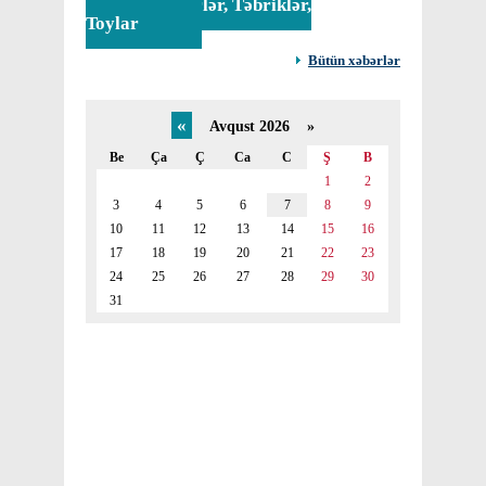
Tədbirlər, Təbriklər,
Toylar
Bütün xəbərlər
«
Avqust 2026 »
Be
Ça
Ç
Ca
C
Ş
B
1
2
3
4
5
6
7
8
9
10
11
12
13
14
15
16
17
18
19
20
21
22
23
24
25
26
27
28
29
30
31