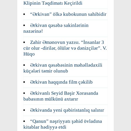
Klipinin Təqdimatı Keçirildi
“Ərkivan” ölkə kubokunun sahibidir
Ərkivan qəsəbə sakinlərinin
nəzərinə!
Zahir Əmənovun yazısı. “İnsanlar 3
cür olur -dirilər, ölülər və dənizçilər”. V.
Hüqo
Ərkivan qəsəbəsinin məhəllədaxili
küçələri təmir olunub
Ərkivan haqqında film çəkilib
Ərkivanlı Seyid Bəşir Xorasanda
babasının mülkünü axtarır
Ərkivanda yeni qəbiristanlıq salınır
“Qanun” nəşriyyatı şəhid övladına
kitablar hədiyyə etdi