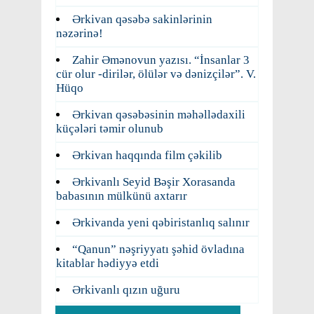
Ərkivan qəsəbə sakinlərinin
nəzərinə!
Zahir Əmənovun yazısı. “İnsanlar 3
cür olur -dirilər, ölülər və dənizçilər”. V.
Hüqo
Ərkivan qəsəbəsinin məhəllədaxili
küçələri təmir olunub
Ərkivan haqqında film çəkilib
Ərkivanlı Seyid Bəşir Xorasanda
babasının mülkünü axtarır
Ərkivanda yeni qəbiristanlıq salınır
“Qanun” nəşriyyatı şəhid övladına
kitablar hədiyyə etdi
Ərkivanlı qızın uğuru