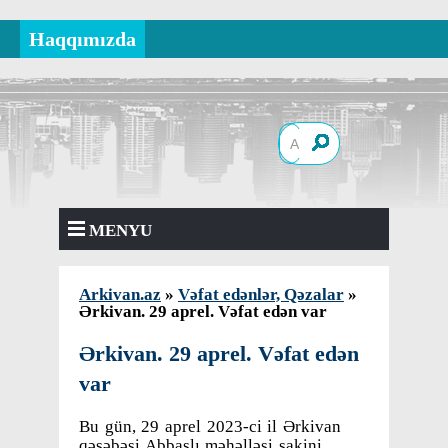
Haqqımızda
MENYU
Arkivan.az
»
Vəfat edənlər, Qəzalar
»
Ərkivan. 29 aprel. Vəfat edən var
Ərkivan. 29 aprel. Vəfat edən
var
Bu gün, 29 aprel 2023-ci il Ərkivan
qəsəbəsi Abbaslı məhəlləsi sakini,