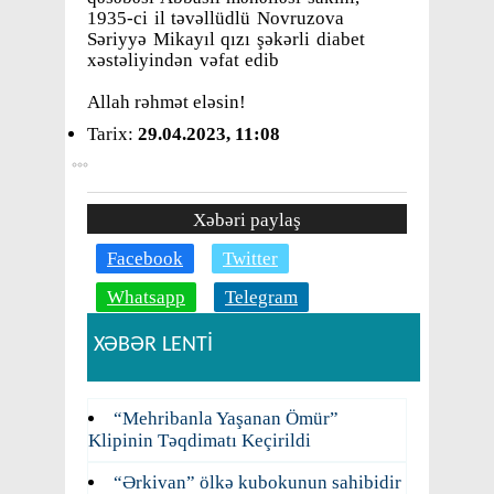
1935-ci il təvəllüdlü Novruzova
Səriyyə Mikayıl qızı şəkərli diabet
xəstəliyindən vəfat edib
Allah rəhmət eləsin!
Tarix:
29.04.2023, 11:08
Xəbəri paylaş
Facebook
Twitter
Whatsapp
Telegram
XƏBƏR LENTİ
“Mehribanla Yaşanan Ömür”
Klipinin Təqdimatı Keçirildi
“Ərkivan” ölkə kubokunun sahibidir