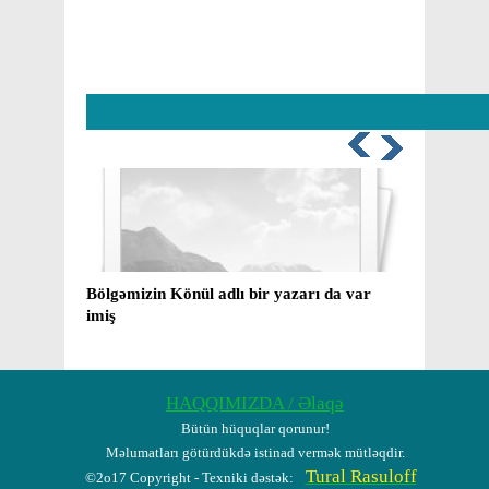
ı bir yazarı da var
Mirzə və Kişi adını layiqincə qoruyan i
yaxud ​ 70 yaşı haqlayan Mirzəkişi müə
barədə bir neçə kəlmə
HAQQIMIZDA / Əlaqə
Bütün hüquqlar qorunur!
Məlumatları götürdükdə istinad vermək mütləqdir.
Tural Rasuloff
©2o17 Copyright - Texniki dəstək: