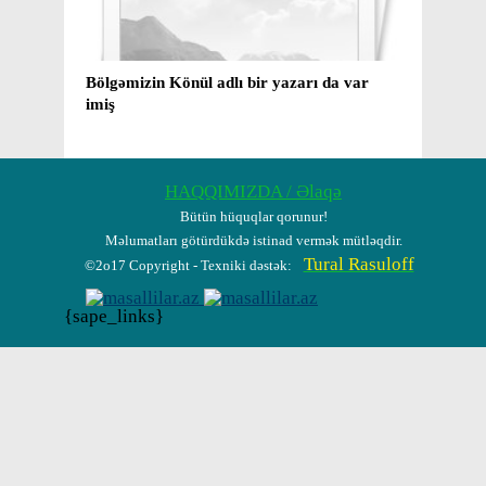
Bölgəmizin Könül adlı bir yazarı da var
Mirzə və Ki
imiş
yaxud ​ 70 
barədə bir 
HAQQIMIZDA / Əlaqə
Bütün hüquqlar qorunur!
Məlumatları götürdükdə istinad vermək mütləqdir.
Tural Rasuloff
©2o17 Copyright - Texniki dəstək:
{sape_links}