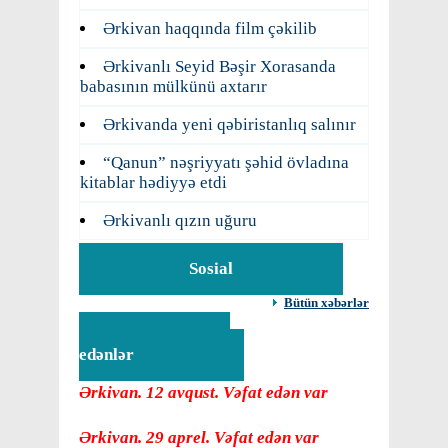
Ərkivan haqqında film çəkilib
Ərkivanlı Seyid Bəşir Xorasanda
babasının mülkünü axtarır
Ərkivanda yeni qəbiristanlıq salınır
“Qanun” nəşriyyatı şəhid övladına
kitablar hədiyyə etdi
Ərkivanlı qızın uğuru
Sosial
Bütün xəbərlər
Vəfat
edənlər
Ərkivan. 12 avqust. Vəfat edən var
Ərkivan. 29 aprel. Vəfat edən var