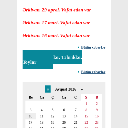
Ərkivan. 29 aprel. Vəfat edən var
Ərkivan. 17 mart. Vəfat edən var
Ərkivan. 16 mart. Vəfat edən var
Bütün xəbərlər
Tədbirlər, Təbriklər,
Toylar
Bütün xəbərlər
«
Avqust 2026 »
Be
Ça
Ç
Ca
C
Ş
B
1
2
3
4
5
6
7
8
9
10
11
12
13
14
15
16
17
18
19
20
21
22
23