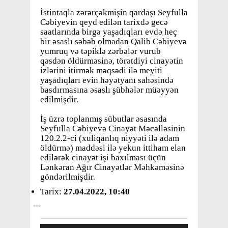
İstintaqla zərərçəkmişin qardaşı Seyfulla
Cəbiyevin qeyd edilən tarixdə gecə
saatlarında birgə yaşadıqları evdə heç
bir əsaslı səbəb olmadan Qalib Cəbiyevə
yumruq və təpiklə zərbələr vurub
qəsdən öldürməsinə, törətdiyi cinayətin
izlərini itirmək məqsədi ilə meyiti
yaşadıqları evin həyətyanı sahəsində
basdırmasına əsaslı şübhələr müəyyən
edilmişdir.
İş üzrə toplanmış sübutlar əsasında
Seyfulla Cəbiyevə Cinayət Məcəlləsinin
120.2.2-ci (xuliqanlıq niyyəti ilə adam
öldürmə) maddəsi ilə yekun ittiham elan
edilərək cinayət işi baxılması üçün
Lənkəran Ağır Cinayətlər Məhkəməsinə
göndərilmişdir.
Tarix:
27.04.2022, 10:40