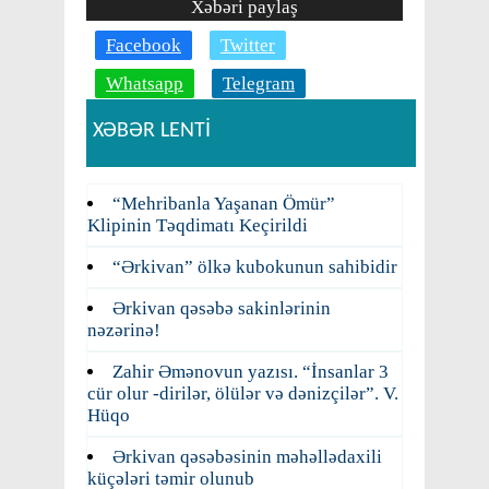
Xəbəri paylaş
Facebook
Twitter
Whatsapp
Telegram
XƏBƏR LENTİ
“Mehribanla Yaşanan Ömür”
Klipinin Təqdimatı Keçirildi
“Ərkivan” ölkə kubokunun sahibidir
Ərkivan qəsəbə sakinlərinin
nəzərinə!
Zahir Əmənovun yazısı. “İnsanlar 3
cür olur -dirilər, ölülər və dənizçilər”. V.
Hüqo
Ərkivan qəsəbəsinin məhəllədaxili
küçələri təmir olunub