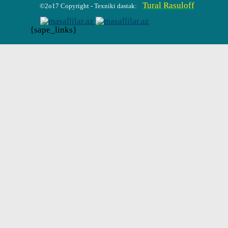
Tural Rasuloff
©2o17 Copyright - Texniki dəstək:
{sape_links}