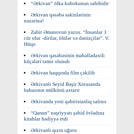
“Ərkivan” ölkə kubokunun sahibidir
Ərkivan qəsəbə sakinlərinin
nəzərinə!
Zahir Əmənovun yazısı. “İnsanlar 3
cür olur -dirilər, ölülər və dənizçilər”. V.
Hüqo
Ərkivan qəsəbəsinin məhəllədaxili
küçələri təmir olunub
Ərkivan haqqında film çəkilib
Ərkivanlı Seyid Bəşir Xorasanda
babasının mülkünü axtarır
Ərkivanda yeni qəbiristanlıq salınır
“Qanun” nəşriyyatı şəhid övladına
kitablar hədiyyə etdi
Ərkivanlı qızın uğuru