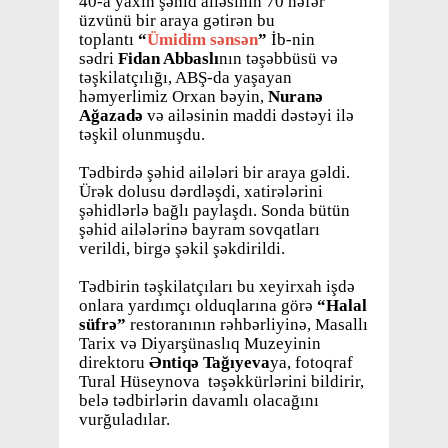
40-a yaxın şəhid ailəsinin 70 nəfər
üzvünü bir araya gətirən bu
toplantı
“
Ümidim sənsən
”
İb-nin
sədri
Fidan Abbaslı
nın təşəbbüsü və
təşkilatçılığı, ABŞ-da yaşayan
həmyerlimiz Orxan bəyin,
Nuranə
Ağazadə
və ailəsinin maddi dəstəyi ilə
təşkil olunmuşdu.
Tədbirdə şəhid ailələri bir araya gəldi.
Ürək dolusu dərdləşdi, xatirələrini
şəhidlərlə bağlı paylaşdı. Sonda bütün
şəhid ailələrinə bayram sovqatları
verildi, birgə şəkil şəkdirildi.
Tədbirin təşkilatçıları bu xeyirxah işdə
onlara yardımçı olduqlarına görə
“Halal
süfrə”
restoranının rəhbərliyinə, Masallı
Tarix və Diyarşünaslıq Muzeyinin
direktoru
Əntiqə Tağıyeva
ya, fotoqraf
Tural Hüseynova təşəkkürlərini bildirir,
belə tədbirlərin davamlı olacağını
vurğuladılar.