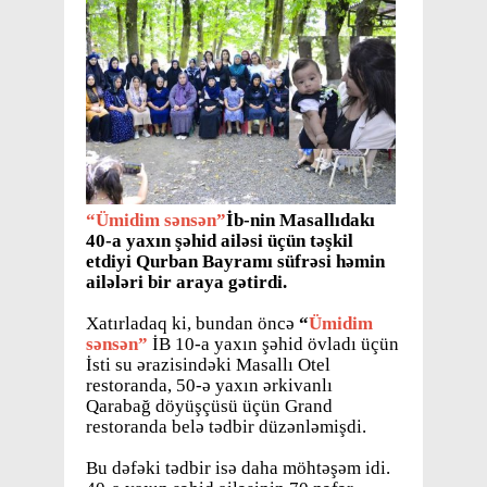
“Ümidim sənsən”
İb-nin Masallıdakı
40-a yaxın şəhid ailəsi üçün təşkil
etdiyi Qurban Bayramı süfrəsi həmin
ailələri bir araya gətirdi.
Xatırladaq ki, bundan öncə
“
Ümidim
sənsən”
İB 10-a yaxın şəhid övladı üçün
İsti su ərazisindəki Masallı Otel
restoranda, 50-ə yaxın ərkivanlı
Qarabağ döyüşçüsü üçün Grand
restoranda belə tədbir düzənləmişdi.
Bu dəfəki tədbir isə daha möhtəşəm idi.