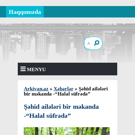
Haqqımızda
MENYU
Arkivan.az
»
Xəbərlər
» Şəhid ailələri
bir məkanda -“Halal süfrədə”
Şəhid ailələri bir məkanda
-“Halal süfrədə”