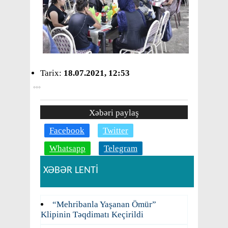
Tarix:
18.07.2021, 12:53
Xəbəri paylaş
Facebook
Twitter
Whatsapp
Telegram
XƏBƏR LENTİ
“Mehribanla Yaşanan Ömür”
Klipinin Təqdimatı Keçirildi