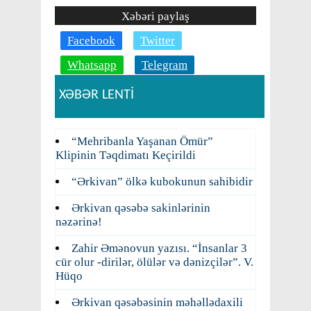
Xəbəri paylaş
Facebook
Twitter
Whatsapp
Telegram
XƏBƏR LENTİ
“Mehribanla Yaşanan Ömür”
Klipinin Təqdimatı Keçirildi
“Ərkivan” ölkə kubokunun sahibidir
Ərkivan qəsəbə sakinlərinin
nəzərinə!
Zahir Əmənovun yazısı. “İnsanlar 3
cür olur -dirilər, ölülər və dənizçilər”. V.
Hüqo
Ərkivan qəsəbəsinin məhəllədaxili