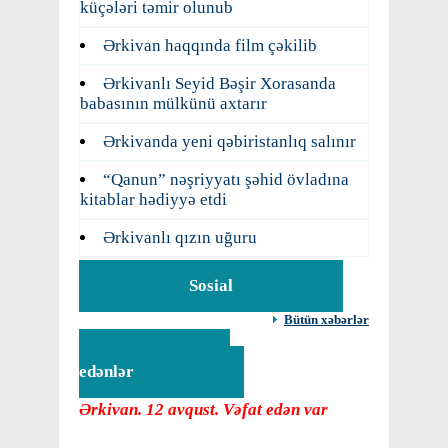
küçələri təmir olunub
Ərkivan haqqında film çəkilib
Ərkivanlı Seyid Bəşir Xorasanda
babasının mülkünü axtarır
Ərkivanda yeni qəbiristanlıq salınır
“Qanun” nəşriyyatı şəhid övladına
kitablar hədiyyə etdi
Ərkivanlı qızın uğuru
Sosial
Bütün xəbərlər
Vəfat
edənlər
Ərkivan. 12 avqust. Vəfat edən var