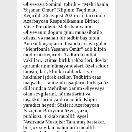
Əliyevaya Səmimi Təbrik – “Mehribanla
Yaşanan Ömür” Klipinin Təqdimatı
Keçirildi 26 avqust 2025-ci il tarixində
Azərbaycan Respublikasının Birinci
Vitse-Prezidenti Mehriban xanım
Əliyevanın doğum günü münasibətilə
xüsusi və mənalı bir tədbir baş tutdu.
Autizmli uşaqların ifasında ərsəyə gələn
“Mehribanla Yaşanan Ömür” adlı klipin
təqdimatı keçirildi. Tədbirdə millət
vəkilləri, ictimai birlik rəhbərləri, dövlət
qurumlarının nümayəndələri, özəl sektor
təmsilçiləri, klinika rəhbərləri və
həkimlər iştirak etdilər. Tədbirin əsas
məqsədi — autizmli uşaqların birbaşa öz
dillərindən Mehriban xanım Əliyevaya
olan sevgilərini, hörmətlərini və
təşəkkürlərini çatdırmaq idi. Klipin
yaradıcı heyəti: Sözləri: Azərbaycan
Yazıçılar Birliyinin üzvü, yazıçı-
publisist, 4 kitab müəllifi Aysel
Nəsirzadə Musiqisi: Tanınmış bəstəkar,
bir çox sevilən mahnıların müəllifi