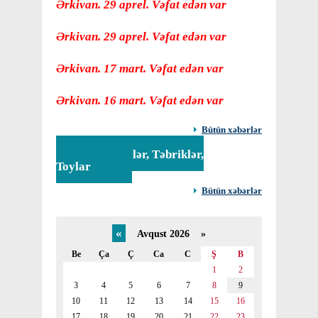
Ərkivan. 29 aprel. Vəfat edən var
Ərkivan. 29 aprel. Vəfat edən var
Ərkivan. 17 mart. Vəfat edən var
Ərkivan. 16 mart. Vəfat edən var
Bütün xəbərlər
Tədbirlər, Təbriklər,
Toylar
Bütün xəbərlər
«
Avqust 2026 »
Be
Ça
Ç
Ca
C
Ş
B
1
2
3
4
5
6
7
8
9
10
11
12
13
14
15
16
17
18
19
20
21
22
23