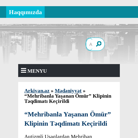
Haqqımızda
MENYU
Arkivan.az
»
Mədəniyyət
»
“Mehribanla Yaşanan Ömür” Klipinin
Təqdimatı Keçirildi
“Mehribanla Yaşanan Ömür”
Klipinin Təqdimatı Keçirildi
Autizmli Uşaqlardan Mehriban