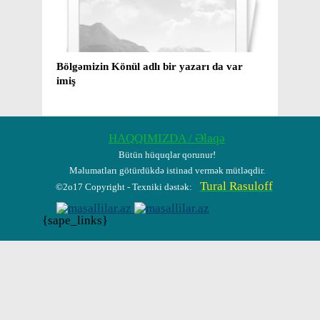
Bölgəmizin Könül adlı bir yazarı da var
Mirzə və K
imiş
yaxud ​ 7
barədə bi
HAQQIMIZDA / Əlaqə
Bütün hüquqlar qorunur!
Məlumatları götürdükdə istinad vermək mütləqdir.
Tural Rasuloff
©2o17 Copyright - Texniki dəstək:
{sape_links}