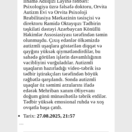
İlhamə Adilqızı Layihə rəhbəri:
Psixologiya üzrə fəlsəfə doktoru, Orvita
Autizm Evi və Orvita Psixoloji
Reabilitasiya Mərkəzinin təsisçisi və
direktoru Ramidə Oktayqızı Tədbirin
təşkilati dəstəyi Azərbaycan Könüllü
Həkimlər Assosiasiyası tərəfindən təmin
olunmuşdu. Çıxış edənlər ölkəmizdə
autizmli uşaqlara göstərilən diqqət və
qayğını yüksək qiymətləndirdilər, bu
sahədə görülən işlərin davamlılığının
vacibliyini vurğuladılar. Autizmli
uşaqların hazırladığı video-təbrik isə
tədbir iştirakçıları tərəfindən böyük
rəğbətlə qarşılandı. Sonda autizmli
uşaqlar öz səmimi arzularını ifadə
edərək Mehriban xanım Əliyevanı
doğum günü münasibətilə təbrik etdilər.
Tədbir yüksək emosional ruhda və xoş
ovqatla başa çatdı.
Tarix:
27.08.2025, 21:57