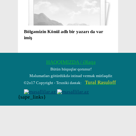
 da var
Mirzə və Kişi adını layiqincə qoruyan insan,
yaxud ​ 70 yaşı haqlayan Mirzəkişi müəllim
barədə bir neçə kəlmə
HAQQIMIZDA / Əlaqə
Bütün hüquqlar qorunur!
Məlumatları götürdükdə istinad vermək mütləqdir.
Tural Rasuloff
©2o17 Copyright - Texniki dəstək:
{sape_links}