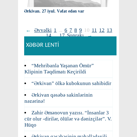
Ərkivan. 27 iyul. Vəfat edən var
←
Əvvəlki
1
...
6
7
8
9
10
11
12
13
14
...
17
Sonrakı
→
XƏBƏR LENTİ
“Mehribanla Yaşanan Ömür”
Klipinin Təqdimatı Keçirildi
“Ərkivan” ölkə kubokunun sahibidir
Ərkivan qəsəbə sakinlərinin
nəzərinə!
Zahir Əmənovun yazısı. “İnsanlar 3
cür olur -dirilər, ölülər və dənizçilər”. V.
Hüqo
Ərkivan qəsəbəsinin məhəllədaxili