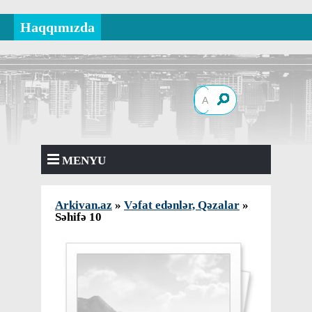
Haqqımızda
MENYU
Arkivan.az
»
Vəfat edənlər, Qəzalar
»
Səhifə 10