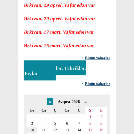
Ərkivan. 29 aprel. Vəfat edən var
Ərkivan. 29 aprel. Vəfat edən var
Ərkivan. 17 mart. Vəfat edən var
Ərkivan. 16 mart. Vəfat edən var
Bütün xəbərlər
Tədbirlər, Təbriklər,
Toylar
Bütün xəbərlər
«
Avqust 2026 »
Be
Ça
Ç
Ca
C
Ş
B
1
2
3
4
5
6
7
8
9
10
11
12
13
14
15
16