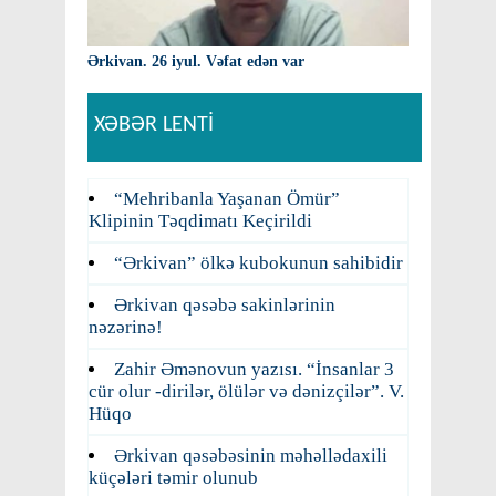
Ərkivan. 26 iyul. Vəfat edən var
XƏBƏR LENTİ
“Mehribanla Yaşanan Ömür”
Klipinin Təqdimatı Keçirildi
“Ərkivan” ölkə kubokunun sahibidir
Ərkivan qəsəbə sakinlərinin
nəzərinə!
Zahir Əmənovun yazısı. “İnsanlar 3
cür olur -dirilər, ölülər və dənizçilər”. V.
Hüqo
Ərkivan qəsəbəsinin məhəllədaxili
küçələri təmir olunub