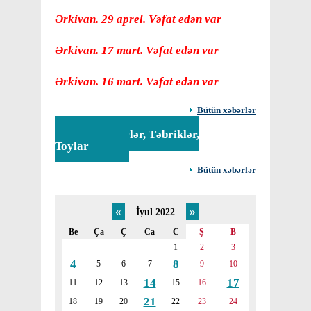
Ərkivan. 29 aprel. Vəfat edən var
Ərkivan. 17 mart. Vəfat edən var
Ərkivan. 16 mart. Vəfat edən var
Bütün xəbərlər
Tədbirlər, Təbriklər,
Toylar
Bütün xəbərlər
«
»
İyul 2022
Be
Ça
Ç
Ca
C
Ş
B
1
2
3
4
8
5
6
7
9
10
14
17
11
12
13
15
16
21
18
19
20
22
23
24