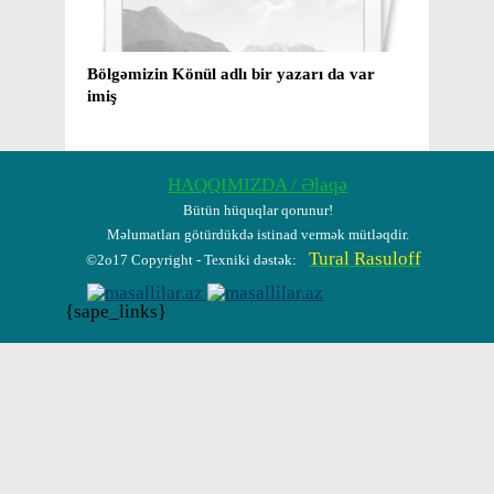
Bölgəmizin Könül adlı bir yazarı da var
Mirzə
imiş
yaxud
barəd
HAQQIMIZDA / Əlaqə
Bütün hüquqlar qorunur!
Məlumatları götürdükdə istinad vermək mütləqdir.
Tural Rasuloff
©2o17 Copyright - Texniki dəstək:
{sape_links}