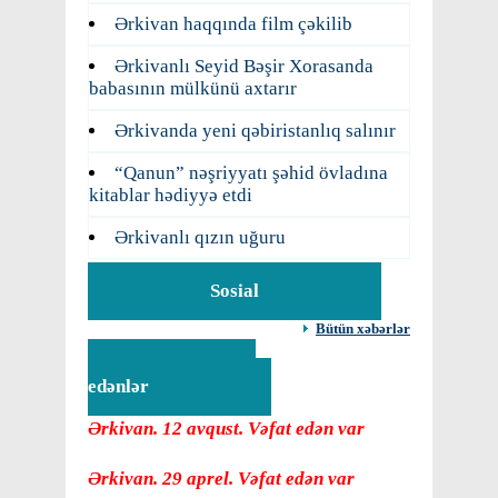
Ərkivan haqqında film çəkilib
Ərkivanlı Seyid Bəşir Xorasanda
babasının mülkünü axtarır
Ərkivanda yeni qəbiristanlıq salınır
“Qanun” nəşriyyatı şəhid övladına
kitablar hədiyyə etdi
Ərkivanlı qızın uğuru
Sosial
Bütün xəbərlər
Vəfat
edənlər
Ərkivan. 12 avqust. Vəfat edən var
Ərkivan. 29 aprel. Vəfat edən var