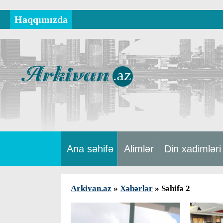
Haqqımızda
Ana səhifə
Alimlər
Din xadimləri
Arkivan.az
»
Xəbərlər
» Səhifə 2