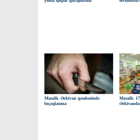
yolda işıqlar quraşdırıldı
sevindirdi
Masallı. Ərkivan qəsəbəsində
Masallı. 1
bıçaqlanma
Ərkivanda 