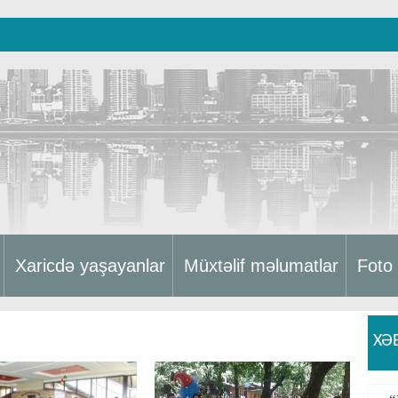
Xaricdə yaşayanlar
Müxtəlif məlumatlar
Foto
XƏ