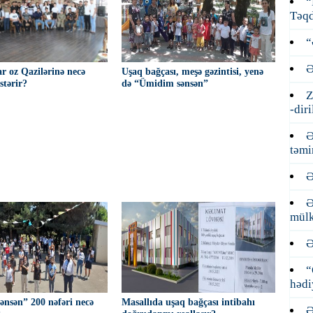
“
Təqd
“
Ə
ar oz Qazilərinə necə
Uşaq bağçası, meşə gəzintisi, yenə
stərir?
də “Ümidim sənsən”
Z
-dir
Ə
təmi
Ə
Ə
mülk
Ə
“
hədi
nsən” 200 nəfəri necə
Masallıda uşaq bağçası intibahı
Ə