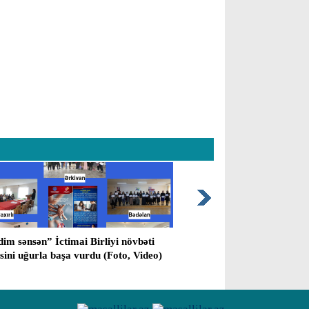
im sənsən” İctimai Birliyi növbəti
Masallı rayon prokuror
əsini uğurla başa vurdu (Foto, Video)
vermiş cinayətlə bağlı 