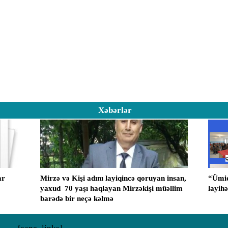
Xəbərlər
ar
Mirzə və Kişi adını layiqincə qoruyan insan,
“Ümid
yaxud ​ 70 yaşı haqlayan Mirzəkişi müəllim
layih
barədə bir neçə kəlmə