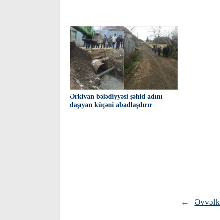
Ərkivan bələdiyyəsi şəhid adını
daşıyan küçəni abadlaşdırır
←
Əvvəlk