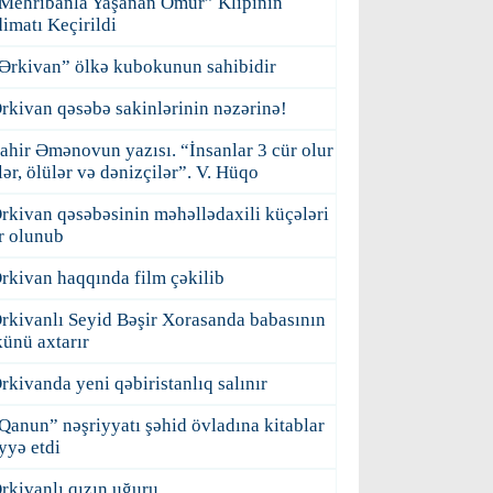
Mehribanla Yaşanan Ömür” Klipinin
imatı Keçirildi
Ərkivan” ölkə kubokunun sahibidir
rkivan qəsəbə sakinlərinin nəzərinə!
ahir Əmənovun yazısı. “İnsanlar 3 cür olur
ilər, ölülər və dənizçilər”. V. Hüqo
rkivan qəsəbəsinin məhəllədaxili küçələri
r olunub
rkivan haqqında film çəkilib
rkivanlı Seyid Bəşir Xorasanda babasının
ünü axtarır
rkivanda yeni qəbiristanlıq salınır
Qanun” nəşriyyatı şəhid övladına kitablar
yyə etdi
rkivanlı qızın uğuru