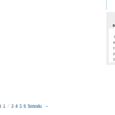
B
1
1
2
3
i
1
2
3
4
5
6
Sonrakı
→