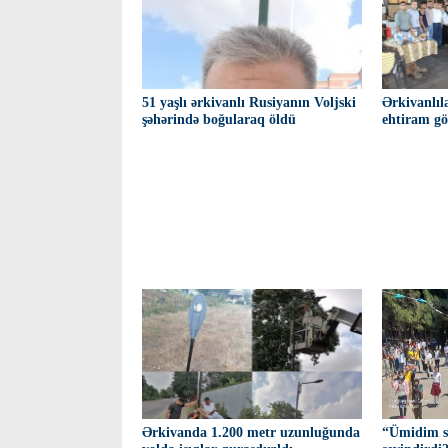
51 yaşlı ərkivanlı Rusiyanın Voljski
Ərkivanlıl
şəhərində boğularaq öldü
ehtiram gö
Ərkivanda 1.200 metr uzunluğunda
“Ümidim sə