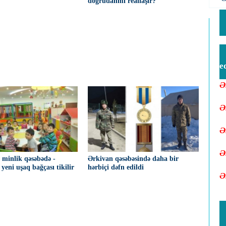
?
doğrudanmı reallaşır?
e
Ə
Ə
Ə
Ə
7 minlik qəsəbədə -
Ərkivan qəsəbəsində daha bir
yeni uşaq bağçası tikilir
hərbiçi dəfn edildi
Ə