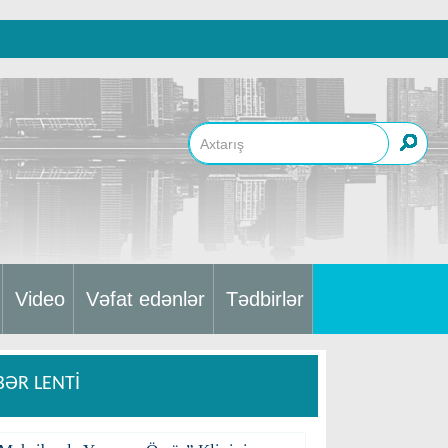
Video
Vəfat edənlər
Tədbirlər
BƏR LENTİ